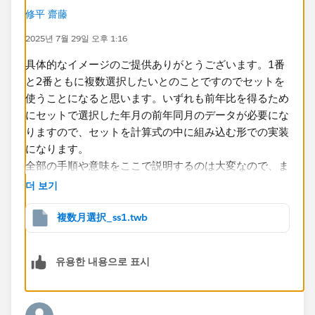
修平 齋藤
皆様のお知恵をお借りできれば幸いです。
2025년 7월 29일 오후 1:16
よろしくお願いします。
具体的なイメージのご提供ありがとうございます。1番
MARUYAMA
と2番ともに複数選択したいとのことですのでセットを
使うことになると思います。いずれも前年比を得るため
にセットで選択した年月の前年同月のデータが必要にな
りますので、セットを計算式の中に組み込む形での実装
になります。
全部の手順や意味をここで説明するのは大変なので、ま
ずはこちらに添付したサンプルワークブックを見ていた
더 보기
だければと思います。
複数月選択_ss1.twb
유용한 내용으로 표시