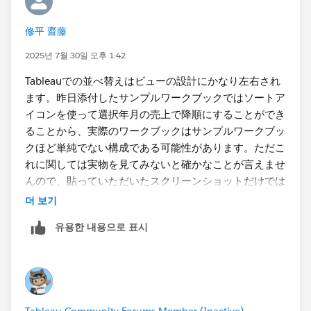
修平 齋藤
2025년 7월 30일 오후 1:42
Tableauでの並べ替えはビューの設計にかなり左右され
ます。昨日添付したサンプルワークブックではソートア
イコンを使って選択年月の売上で降順にする​ことができ
ることから、実際のワークブックはサンプルワークブッ
クほど単純でない構成である可能性があります。ただこ
れに関しては実物を見てみないと確かなことが言えませ
んので、貼っていただいたスクリーンショットだけでは
判断しかねます。
더 보기
유용한 내용으로 표시
まずは行にいくつディメンションがあるか、複数あるな
らどのディメンションがソート対象になっているか、ソ
ートの設定はどうなっているかを確認していただければ
と思います。​
Tableau Community Forums Member (Inactive)