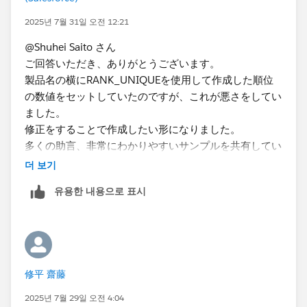
2025년 7월 31일 오전 12:21
@Shuhei Saito さん
ご回答いただき、ありがとうございます。
製品名の横にRANK_UNIQUEを使用して作成した順位
の数値をセットしていたのですが、これが悪さをしてい
ました。
修正をすることで作成したい形になりました。
”選択年月の数量”（赤〇）の降順で並べるには、どのよ
多くの助言、非常にわかりやすいサンプルを共有してい
うにすべきか、お知恵をお借りできますでしょうか。
ただき、ありがとうございました。
よろしくお願いします。
더 보기
MARUYAMA
MARUYAMA
유용한 내용으로 표시
修平 齋藤
2025년 7월 29일 오전 4:04