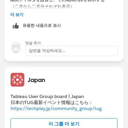
（二月なら二月分それぞれ表示）
더 보기
유용한 내용으로 표시
댓글 추가
답변을 작성하세요...
②ヒットリスト＋散布図
Japan
期間フィルタを設置し、その期間の合算の数値を表示す
る
（二月なら二月合算分を表示）
Tableau User Group board | Japan
日本のTUG最新イベント情報はこちら：
https://techplay.jp/community_group/tug
簡単なイメージ図ですが、こちらでよいでしょうか。
이 그룹 더 보기
よろしくお願いいたします。