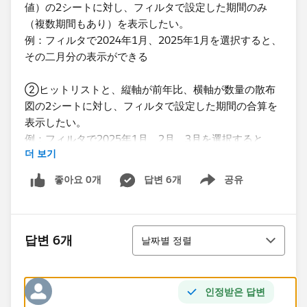
値）の2シートに対し、フィルタで設定した期間のみ
（複数期間もあり）を表示したい。
例：フィルタで2024年1月、2025年1月を選択すると、
その二月分の表示ができる
②ヒットリストと、縦軸が前年比、横軸が数量の散布
図の2シートに対し、フィルタで設定した期間の合算を
表示したい。
例：フィルタで2025年1月、2月、3月を選択すると、
더 보기
その合計のデータを表示する（期間については、連続で
はなく、2月と5月といったとびとびの選択も行う）
좋아요 0개
답변 6개
공유
Show menu
先日ご助言いただいたのは以下画像のものです。
こちらで単月での対応ができたのですが、複数月も可能
정렬
かと社内で意見が出ており、対応に苦慮しているところ
답변 6개
날짜별 정렬
です。
인정받은 답변