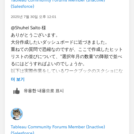
(Salesforce)
2025년 7월 30일 오후 12:01
@Shuhei Saito 様
ありがとうございます。
大分作成したいダッシュボードに近づきました。
重ねての質問で恐縮なのですが、ここで作成したヒット
リストの並びについて、”選択年月の数量”の降順で並べ
るにはどうすればよいのでしょうか。
以下は実際作業をしているワークブックのスクショにな
ります。
더 보기
同じようにヒットリストを作成し、並びを”選択年月の
유용한 내용으로 표시
数量”（赤〇）の合計で降順にすると、思い描いた並び
とは異なっていました。
確認すると、”選択年月の数量”＋”選択年月の前年同月
の数量”を合算したもの（黄色〇）で降順されていまし
た。
Tableau Community Forums Member (Inactive)
(Salesforce)