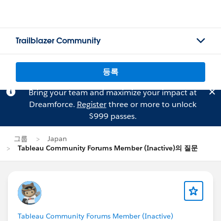
Trailblazer Community
등록
Bring your team and maximize your impact at
Dreamforce.
Register
three or more to unlock
$999 passes.
그룹
Japan
Tableau Community Forums Member (Inactive)의 질문
Tableau Community Forums Member (Inactive)