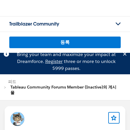
Trailblazer Community
등록
Bring your team and maximize your impact at
Dreamforce.
Register
three or more to unlock
$999 passes.
피드
Tableau Community Forums Member (Inactive)의 게시
물