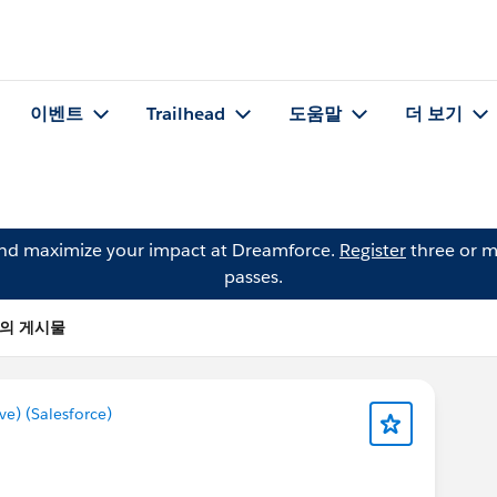
이벤트
Trailhead
도움말
더 보기
and maximize your impact at Dreamforce.
Register
three or m
passes.
ve)의 게시물
) (Salesforce)