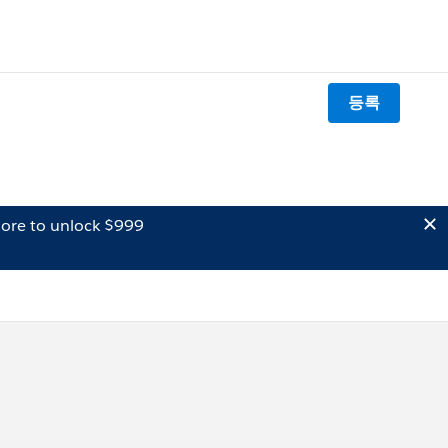
등록
ore to unlock $999