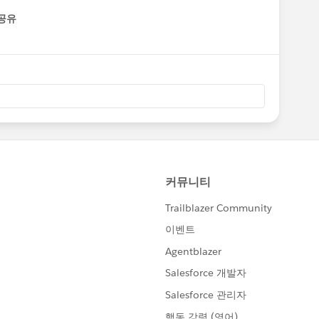
공유
enu