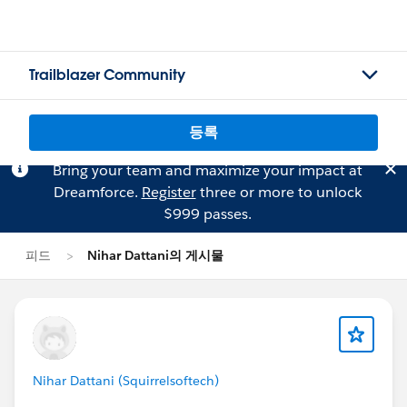
Trailblazer Community
등록
Bring your team and maximize your impact at
Dreamforce.
Register
three or more to unlock
$999 passes.
피드
Nihar Dattani의 게시물
Nihar Dattani (Squirrelsoftech)