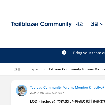
Trailblazer Community
개요
연결
Bring your team 
그룹
Japan
Tableau Community Forums Memb
Tableau Community Forums Member (Inactive) (
2024년 9월 18일 오전 6:37
LOD（include）で作成した数値の累計を単