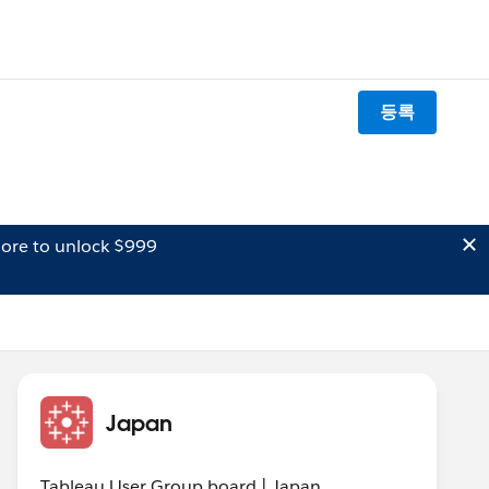
등록
ore to unlock $999
Japan
Tableau User Group board | Japan