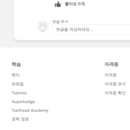
좋아요 0개
댓글 추가
댓글을 작성하세요...
これとは別のシートで​同じ計算フィー
ーバリューなし」は出てこないので再
なお、この時点で値が異なるのは集計
き換えれば同じになります。