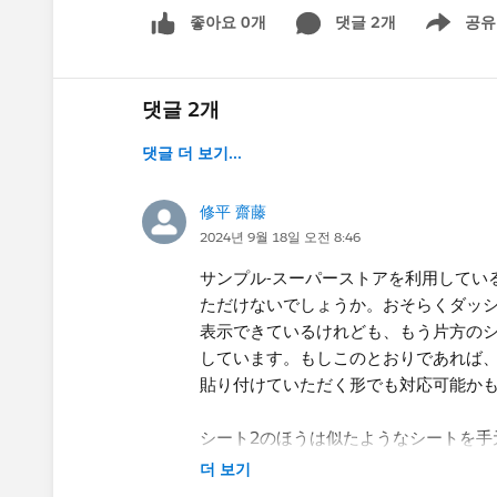
좋아요 0개
댓글 2개
공유
Show menu
댓글 2개
댓글 더 보기...
修平 齋藤
2024년 9월 18일 오전 8:46
サンプル-スーパーストアを​利用して
ただけないでしょうか。おそらくダッシ
表示できているけれども、もう片方の
しています。もしこのとおりであれば
貼り付けていただく形でも対応可能か
シート2のほうは似たようなシートを手
더 보기