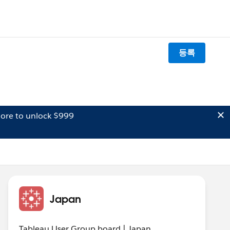
등록
ore to unlock $999
Japan
Tableau User Group board | Japan