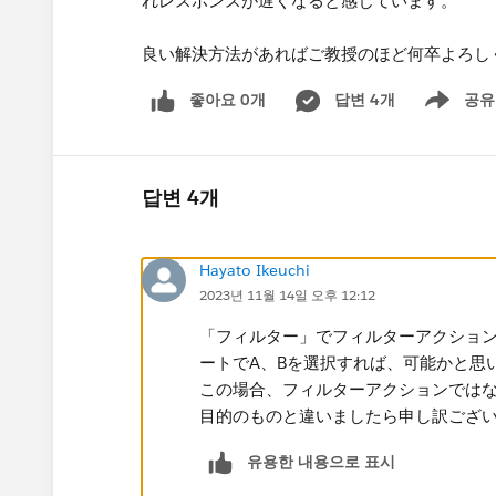
れレスポンスが遅くなると感じています。
良い解決方法があればご教授のほど何卒よろし
좋아요 0개
답변 4개
공유
Show menu
답변 4개
Hayato Ikeuchi
2023년 11월 14일 오후 12:12
「フィルター」でフィルターアクショ
ートでA、Bを選択すれば、可能かと思
この場合、フィルターアクションでは
目的のものと違いましたら申し訳ござ
유용한 내용으로 표시