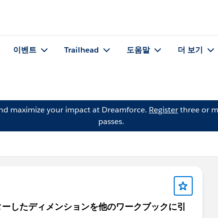
이벤트
Trailhead
도움말
더 보기
and maximize your impact at Dreamforce.
Register
three or m
passes.
ターしたディメンションを他のワークブックに引