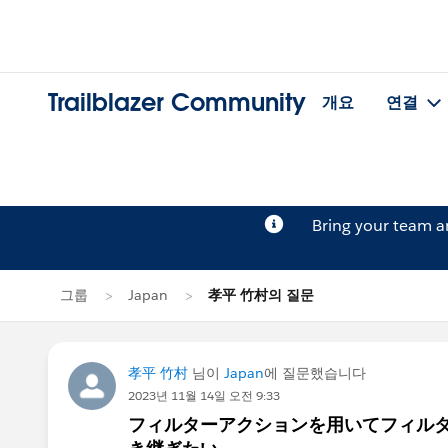
Trailblazer Community
개요
연결
Bring your team 
그룹
Japan
孝平 竹村의 질문
孝平 竹村
님이
Japan
에 질문했습니다
2023년 11월 14일 오전 9:33
フィルターアクションを用いてフィル