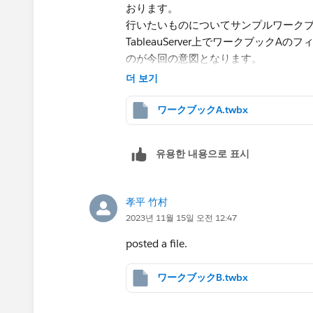
おります。
行いたいものについてサンプルワーク
TableauServer上でワークブッ
のが今回の意図となります。
添付ファイルは1つのみ添付できるよう
더 보기
ワークブックA.twbx
유용한 내용으로 표시
孝平 竹村
2023년 11월 15일 오전 12:47
posted a file.
ワークブックB.twbx