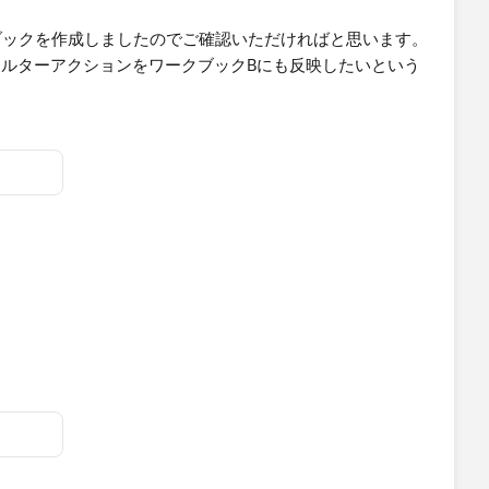
ブックを作成しましたのでご確認いただければと思います。
クAのフィルターアクションをワークブックBにも反映したいという
ですので別途ワークブックBを投稿します。