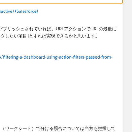
tive) (Salesforce)
verにパブリッシュされていれば、URLアクションでURLの最後に
フィルタしたい項目]とすれば実現できるかと思います。
filtering-a-dashboard-using-action-filters-passed-from-
ド（ワークシート）で分ける場合については当方も把握して