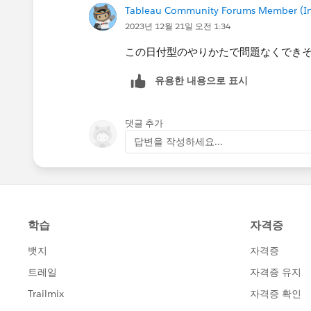
Tableau Community Forums Member (Inac
2023년 12월 21일 오전 1:34
この現在の年度と日付データの年度と
現在の年度に合うように補正するとい
この日付型のやりかたで問題なくでき
유용한 내용으로 표시
あとは年度頭の4月以降かつ現在の月よ
ができると思います。
댓글 추가
답변을 작성하세요...