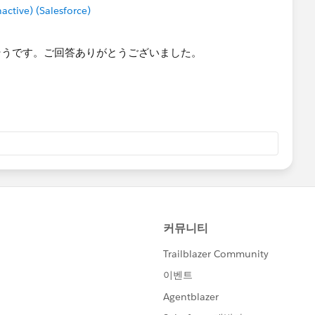
tive) (Salesforce)
の差を元の日付データに加算します。年の差分だけずらし、
う意味です。
そうです。ご回答ありがとうございました。
りも前という条件式を作れば、想定されているような判別