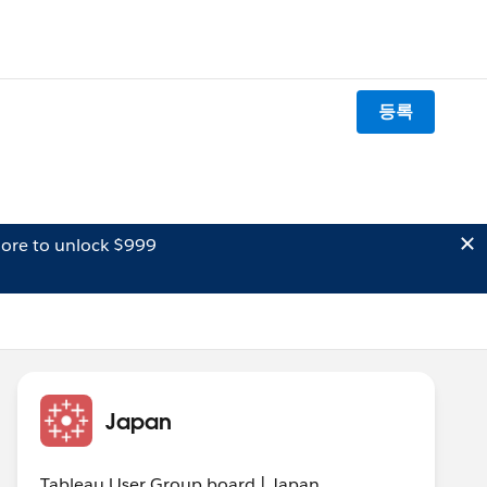
등록
ore to unlock $999
Japan
Tableau User Group board | Japan