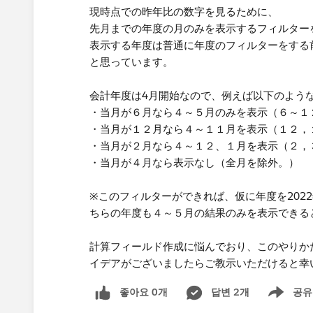
現時点での昨年比の数字を見るために、
先月までの年度の月のみを表示するフィルター
表示する年度は普通に年度のフィルターをする
と思っています。
会計年度は4月開始なので、例えば以下のよう
・当月が６月なら４～５月のみを表示（６～１
・当月が１２月なら４～１１月を表示（１２，
・当月が２月なら４～１２、１月を表示（２，
・当月が４月なら表示なし（全月を除外。）
※このフィルターができれば、仮に年度を202
ちらの年度も４～５月の結果のみを表示できると
計算フィールド作成に悩んでおり、このやりか
イデアがございましたらご教示いただけると幸
좋아요 0개
답변 2개
공유
Show menu