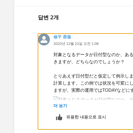
답변 2개
修平 齋藤
2023년 12월 21일 오전 1:08
対象となるデータが日付型なのか、あ
きますが、どちらなのでしょうか？
とりあえず日付型だと仮定して例示し
計算します。この例では状況を可変に
ますが、実際の運用ではTODAYなどに
더 보기
유용한 내용으로 표시