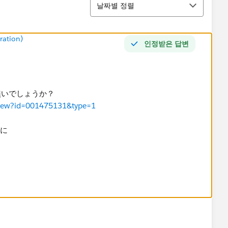
날짜별 정렬
ration)
인정받은 답변
無いでしょうか？
leView?id=001475131&type=1
グに
on 401
/oauth2/v1/token
{