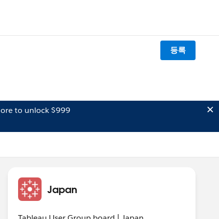
등록
ore to unlock $999
Japan
Tableau User Group board | Japan