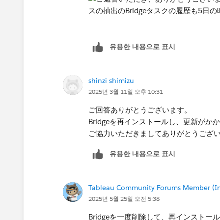
なお、​Bridgeの接続先がSQL Se
みたいです。
유용한 내용으로 표시
Notification Email is Not Sent When R
shinzi shimizu
2025년 3월 11일 오후 10:31
ご回答ありがとうございます。
Bridgeを再インストールし、更新が
ご協力いただきましてありがとうござ
유용한 내용으로 표시
Tableau Community Forums Member (Inac
2025년 5월 25일 오전 5:38
Bridgeを一度削除して、再インスト