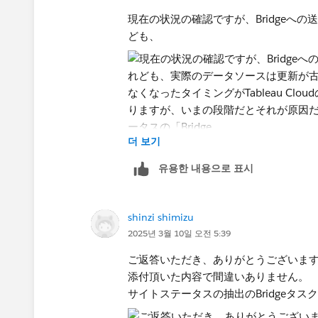
といった出力が無いかを確認し、もし出力が
現在の状況の確認ですが、Bridgeへ
かと思います。
ども、
Bridgeのログですが、既定では
/Users/<username>/Documents/マ
にあるかと思います。
더 보기
実際のデータソースは更新が古いまま
유용한 내용으로 표시
shinzi shimizu
更新されなくなったタイミングがTable
2025년 3월 10일 오전 5:39
能性はありますが、いまの段階だとそ
ご返答いただき、ありがとうございま
添付頂いた内容で間違いありません。
サイト管理者であれば、サイトステータスの「Br
サイトステータスの抽出のBridgeタ
で、そちらでの履歴がどうなっている