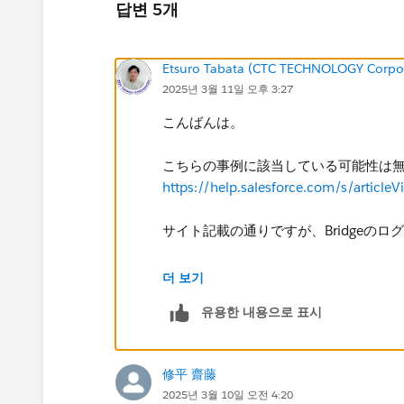
답변 5개
Etsuro Tabata (CTC TECHNOLOGY Corpo
2025년 3월 11일 오후 3:27
こんばんは。
こちらの事例に該当している可能性は
https://help.salesforce.com/s/artic
サイト記載の通りですが、Bridgeのロ
---
더 보기
HTTPRequestor::DoWork::HTTPExcepti
유용한 내용으로 표시
https://[pod].online.tableau.com:443
"error": "invalid_refresh_token"
}
修平 齋藤
---
2025년 3월 10일 오전 4:20