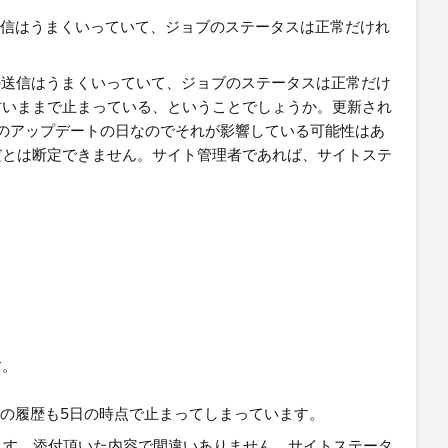
あるようならResolutionの1-3を実施されるのが良い
の送信はうまくいっていて、ジョブのステータスは正常だけれ
イ Tableau Bridge リポジトリ/ログ(またはLogs)
で止まっている、ということでしょうか。
au Cloud​のアップデートの日なのでそれが影響している可
れが原因だとは断定できません。
す。
idge Tasks for Extracts」が見れると思いますの
スクの履歴も5日の時点で止まってしまっています。
かを確認してみてください。