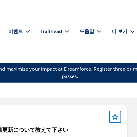
이벤트
Trailhead
도움말
더 보기
and maximize your impact at Dreamforce.
Register
three or m
passes.
geでの自動更新について教えて下さい