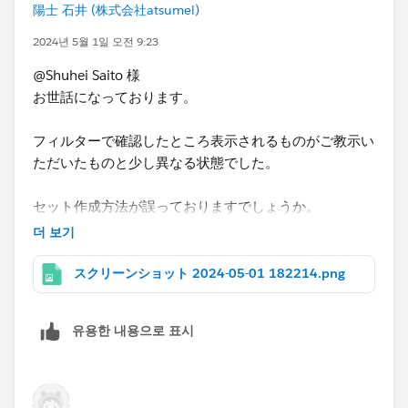
陽士 石井 (株式会社atsumel)
2024년 5월 1일 오전 9:23
@Shuhei Saito 様
お世話になっております。
フィルターで確認したところ表示されるものがご教示い
ただいたものと少し異なる状態でした。
セット作成方法が誤っておりますでしょうか。
お手数ですがご教示いただけますと幸いです。
더 보기
よろしくお願いいたします。
スクリーンショット 2024-05-01 182214.png
유용한 내용으로 표시