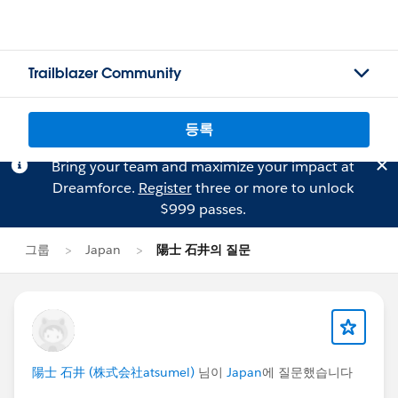
Trailblazer Community
등록
Bring your team and maximize your impact at
Dreamforce.
Register
three or more to unlock
$999 passes.
그룹
Japan
陽士 石井의 질문
陽士 石井 (株式会社atsumel)
님이
Japan
에 질문했습니다