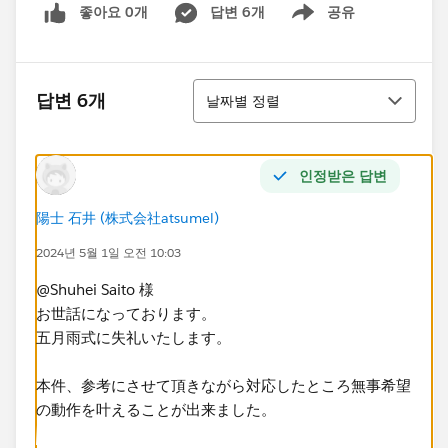
좋아요 0개
답변 6개
공유
Show menu
정렬
답변 6개
날짜별 정렬
인정받은 답변
陽士 石井 (株式会社atsumel)
2024년 5월 1일 오전 10:03
@Shuhei Saito 様
お世話になっております。
五月雨式に失礼いたします。
本件、参考にさせて頂きながら対応したところ無事希望
の動作を叶えることが出来ました。