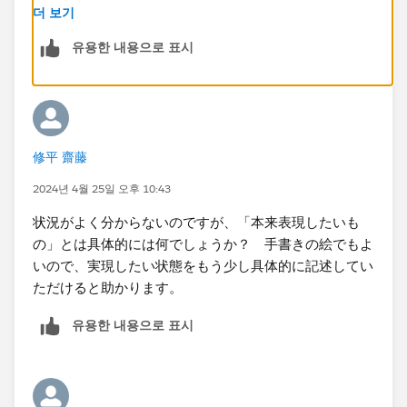
ご教示いただきありがとうございました。
더 보기
유용한 내용으로 표시
修平 齋藤
2024년 4월 25일 오후 10:43
状況がよく分からないのですが、「本来表現したいも
の」とは具体的には何でしょうか？ 手書きの絵でもよ
いので、実現したい状態をもう少し具体的に記述してい
ただけると助かります。
유용한 내용으로 표시