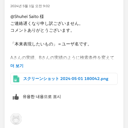
2024년 5월 1일 오전 9:02
@Shuhei Saito 様
ご連絡遅くなり申し訳ございません。
コメントありがとうございます。
「本来表現したいもの」＝ユーザ名です。
Aさんの実績、Bさんの実績のように検索条件を変えて
DBを見たいのですが、そこの表示されるユーザの一覧
더 보기
に表示される人を制限したいです。
スクリーンショット 2024-05-01 180042.png
testユーザなどはそもそも一覧に表示しない状態にする
のが希望です。
유용한 내용으로 표시
お手数ですがご教示いただけますと幸いです。
よろしくお願いいたします。