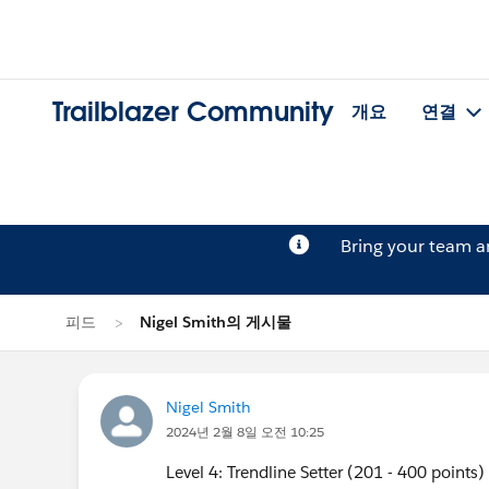
Trailblazer Community
개요
연결
Bring your team 
피드
Nigel Smith의 게시물
Nigel Smith
2024년 2월 8일 오전 10:25
Level 4: Trendline Setter (201 - 400 points)