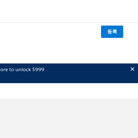
등록
ore to unlock $999