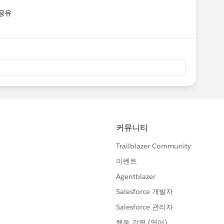
공유
enu