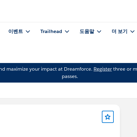
이벤트
Trailhead
도움말
더 보기
and maximize your impact at Dreamforce.
Register
three or m
passes.