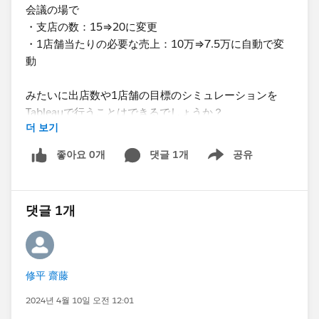
会議の場で
・支店の数：15⇒20に変更
・1店舗当たりの必要な売上：10万⇒7.5万に自動で変
動
みたいに出店数や1店舗の目標のシミュレーションを
Tableauで行うことはできるでしょうか？
더 보기
「支店の数を変更する」みたいな機能が見つけられず質
問です。
좋아요 0개
댓글 1개
공유
Show menu
よろしくお願いいたします。
댓글 1개
修平 齋藤
2024년 4월 10일 오전 12:01