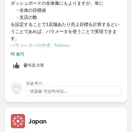
ダッシュボードの全体像にもよりますが、単に
・全体の目標値
・支店の数
を設定することで1店舗あたり売上目標を計算するとい
うことであれば、パラメータを使うことで実現できま
す。
パラメーターの作成 - Tableau
더 보기
​全体の目標値は固定とのことですが、せっかくなのでこ
좋아요 0개
れと支店の数の2つをパラメータで作成し、
댓글 추가
댓글을 작성하세요...
Japan