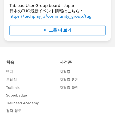
Tableau User Group board | Japan
日本のTUG最新イベント情報はこちら：
https://techplay.jp/community_group/tug
このパラメータを使って1店舗あたりの売上目標を求め
る計算フィールドを作成します。
이 그룹 더 보기
こうして作成した計算フィールドを適当に行やマークの
テキストなどに入れれば値が表示され、パラメータを変
動させることでこの計算結果の値も変動するようになり
ます。今回のようにパラメータを何回も触る想定である
場合は、シート上に表示しておくとよいです。