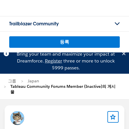
Trailblazer Community
등록
Bring your team and maximize your impact at
Dreamforce.
Register
three or more to unlock
$999 passes.
그룹
Japan
Tableau Community Forums Member (Inactive)의 게시
물