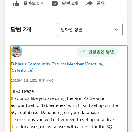
좋아요 0개
답변 2개
공유
Show menu
정렬
답변 2개
날짜별 정렬
인정받은 답변
Tableau Community Forums Member (Inactive)
(Salesforce)
2023년 8월 16일 오후 4:46
Hi @B Page​,
It sounds like you are using the Run As Service
account set to 'tableau-hex' which isn't set up on the
SQL database. Depending on your database
permissions you will either need to set up an active
directory user, or just a user with access for the SQL