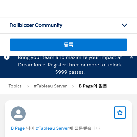
Trailblazer Community
등록
Bring your team and maximize your impact at
Dreamforce.
Register
three or more to unlock
$999 passes.
Topics
#Tableau Server
B Page의 질문
B Page
님이
#Tableau Server
에 질문했습니다