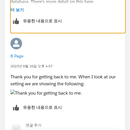
database. There's more detail on this here.
https://help.tableau.com/current/server/en-
더 보기
gb/runas.htm
유용한 내용으로 표시
B Page
2023년 8월 16일 오후 4:57
Thank you for getting back to me. When I look at our
setting we are showing the following:
유용한 내용으로 표시
댓글 추가