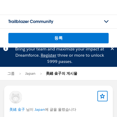
Trailblazer Community
등록
Bring your team and maximize your impact at
Dreamforce.
Register
three or more to unlock
$999 passes.
그룹
Japan
美緒 金子의 게시물
美緒 金子
님이
Japan
에 글을 올렸습니다