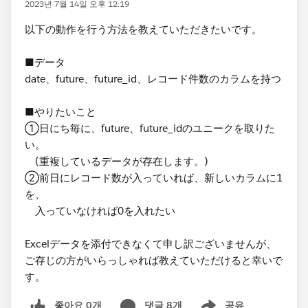
2023년 7월 14일 오후 12:19
​以下の動作を行う方法を教えていただきたいです。
■データ​
date、future、future_id、レコード件数のカラムを持つ
■やりたいこと​
①日にち毎に、​future、future_idのユニークを取りた
い。
(重複しているデータが存在します。)
②前日にレコード数が入っていれば、新しいカラムに1
を、
入っていなければ0を入れたい​
​Excelデータを添付できなくて申し訳ございませんが、
ご存じの方がいらっしゃれば教えていただけると幸いで
す。​
좋아요 0개
댓글 8개
공유