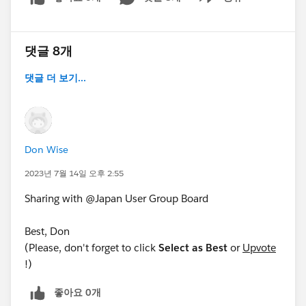
Show menu
댓글 8개
댓글 더 보기...
Don Wise
2023년 7월 14일 오후 2:55
Sharing with @Japan​ User Group Board
Best, Don
(Please, don't forget to click
Select as Best
or
Upvote
!)
좋아요 0개