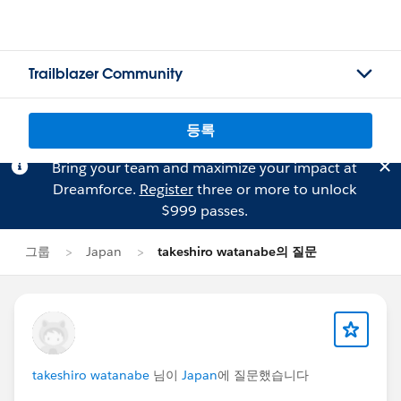
Trailblazer Community
등록
Bring your team and maximize your impact at
Dreamforce.
Register
three or more to unlock
$999 passes.
그룹
Japan
takeshiro watanabe의 질문
takeshiro watanabe
님이
Japan
에 질문했습니다