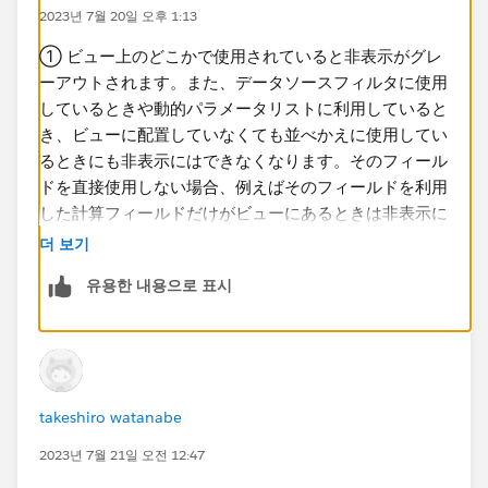
2023년 7월 20일 오후 1:13
① ビュー上のどこかで使用されていると非表示がグレ
ーアウトされます。また、データソースフィルタに使用
しているときや動的パラメータリストに利用していると
き、ビューに配置していなくても並べかえに使用してい
るときにも​非表示にはできなくなります。そのフィール
ドを直接使用しない場合、例えばそのフィールドを利用
した計算フィールドだけがビューにあるときは非表示に
できます。
더 보기
유용한 내용으로 표시
② 確実に差し替えるのであれば参照の置換を使うこと
が推奨されます。データソースにメールアドレスのフィ
ールドが引き続き存在する場合は​メールアドレスのフィ
ールドが使えなくなるわけではないので、将来使う可能
性が残っていても置き換え可能です。
takeshiro watanabe
2023년 7월 21일 오전 12:47