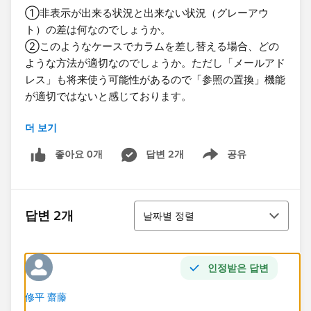
①非表示が出来る状況と出来ない状況（グレーアウ
ト）の差は何なのでしょうか。
②このようなケースでカラムを差し替える​場合、どの
ような方法が適切なのでしょうか。ただし「メールアド
レス」も将来使う可能性があるので「参照の置換」機能
が適切ではないと感じております。
더 보기
以上、何卒宜しくお願いします。​
좋아요 0개
답변 2개
공유
Show menu
정렬
답변 2개
날짜별 정렬
인정받은 답변
修平 齋藤