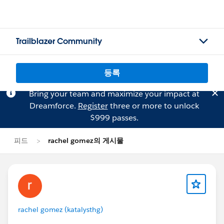
Trailblazer Community
등록
Bring your team and maximize your impact at
Dreamforce.
Register
three or more to unlock
$999 passes.
피드
rachel gomez의 게시물
rachel gomez (katalysthg)