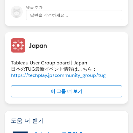
댓글 추가
답변을 작성하세요...
Japan
実績と予算が行として分離している場合は表計算で条件
判定の結果を得たあと、マークタイプを四角に、判定結
Tableau User Group board | Japan
果をマークの色に入れて、色を2つに分けるように設定
日本のTUG最新イベント情報はこちら：
すると表示できます。
https://techplay.jp/community_group/tug
이 그룹 더 보기
도움 더 받기