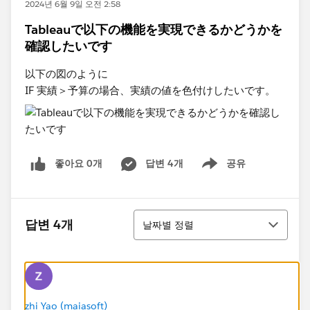
2024년 6월 9일 오전 2:58
Tableauで以下の機能を実現できるかどうかを
確認したいです
以下の図のように
IF 実績＞予算の場合、実績の値を色付けしたいです。
좋아요 0개
답변 4개
공유
Show menu
정렬
답변 4개
날짜별 정렬
zhi Yao (maiasoft)