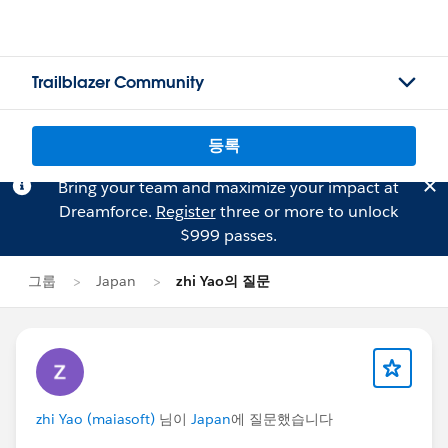
Trailblazer Community
등록
Bring your team and maximize your impact at
Dreamforce.
Register
three or more to unlock
$999 passes.
그룹
Japan
zhi Yao의 질문
zhi Yao (maiasoft)
님이
Japan
에 질문했습니다