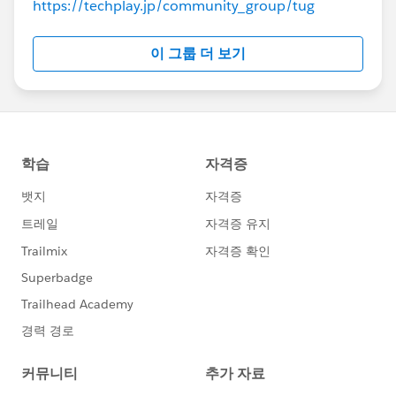
https://techplay.jp/community_group/tug
이 그룹 더 보기