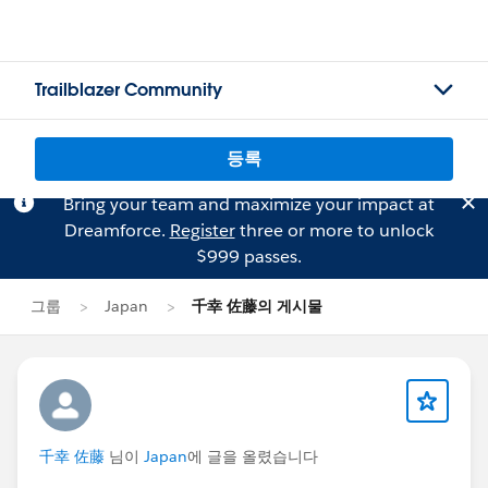
Trailblazer Community
등록
Bring your team and maximize your impact at
Dreamforce.
Register
three or more to unlock
$999 passes.
그룹
Japan
千幸 佐藤의 게시물
千幸 佐藤
님이
Japan
에 글을 올렸습니다