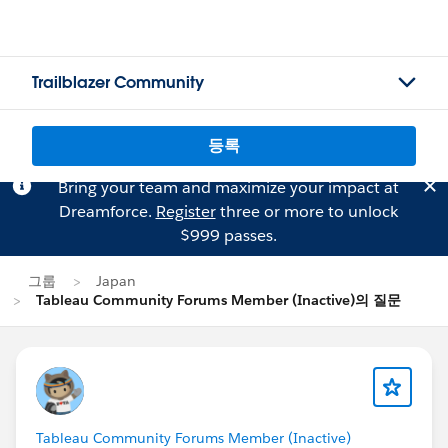
Trailblazer Community
등록
Bring your team and maximize your impact at
Dreamforce.
Register
three or more to unlock
$999 passes.
그룹
Japan
Tableau Community Forums Member (Inactive)의 질문
Tableau Community Forums Member (Inactive)