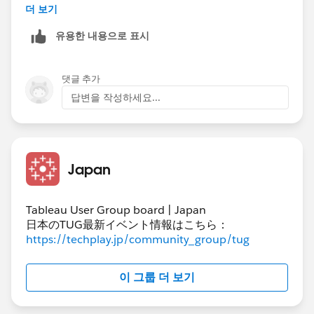
最初の設定時もAWS側の修正があったので、他の回答
더 보기
を少し待ってみてITに確認してみようと思います。
유용한 내용으로 표시
댓글 추가
답변을 작성하세요...
Japan
Tableau User Group board | Japan
日本のTUG最新イベント情報はこちら：
https://techplay.jp/community_group/tug
이 그룹 더 보기