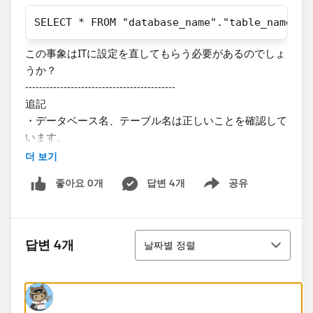
SELECT * FROM "database_name"."table_name" L
​この事象はITに設定を直してもらう必要があるのでしょ
うか？
-------------------------------------------
追記
・データベース名、テーブル名は正しいことを確認して
います。
・左側の接続画面にカタログ（Athenaのデータソー
더 보기
ス）、データベース、テーブルは表示されている状態で
좋아요 0개
답변 4개
공유
す。​
Show menu
-------------------------------------------​
以上、ご確認いただけますと幸いです。​
정렬
답변 4개
날짜별 정렬
何卒よろしくお願いいたします。​