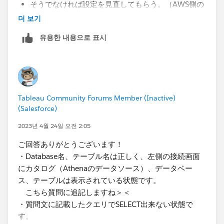
そうでなければ設定を見直してもらう。（AWS側の
可能性もあり？）
더 보기
といったところでしょうか。​
유용한 내용으로 표시
Tableau Community Forums Member (Inactive)
(Salesforce)
2023년 4월 24일 오전 2:05
ご回答ありがとうございます！
・Database名、テーブル名は正しく、左側の接続画面
にカタログ（Athenaのデータソース）、データベー
ス、テーブルは表示されている状態です。
こちら質問に追記しますね＞＜
​・質問文に記載したクエリでSELECT出来ない状態で
す。