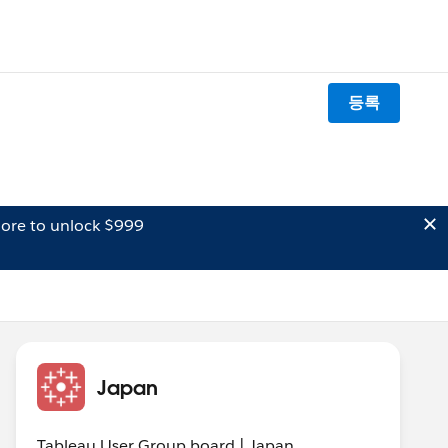
등록
ore to unlock $999
Japan
Tableau User Group board | Japan