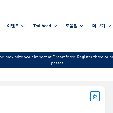
이벤트
Trailhead
도움말
더 보기
and maximize your impact at Dreamforce.
Register
three or m
passes.