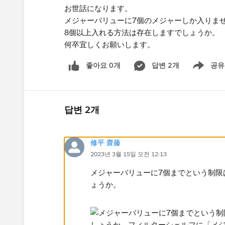
お世話になります。​
メジャーバリューに7個のメジャーしか入りま
8個​以上入れる方法は存在しますでしょうか。
何卒宜しくお願いします。​
좋아요 0개
답변 2개
공유
Show menu
답변 2개
修平 齋藤
2023년 3월 15일 오전 12:13
メジャーバリューに7個までという制限
ょうか。