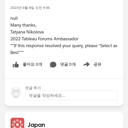
2023년 8월 8일 오전 9:06
null
Many thanks,
Tatyana Nikolova
2022 Tableau Forums Ambassador
**If this response resolved your query, please "Select as
Best"**
좋아요 0개
댓글 0개
공유
Show menu
댓글 추가
댓글을 작성하세요...
Japan