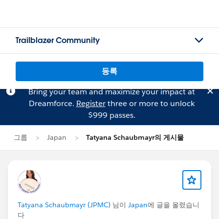
Trailblazer Community
등록
Bring your team and maximize your impact at
Dreamforce.
Register
three or more to unlock
$999 passes.
그룹
Japan
Tatyana Schaubmayr의 게시물
Tatyana Schaubmayr (JPMC)
님이
Japan
에 글을 올렸습니
다