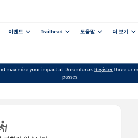
이벤트
Trailhead
도움말
더 보기
and maximize your impact at Dreamforce.
Register
three or m
passes.