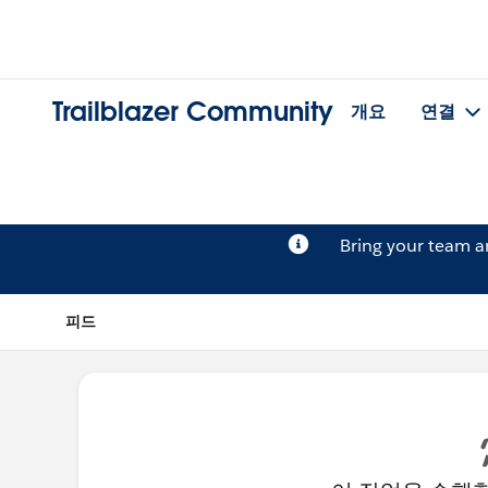
Trailblazer Community
개요
연결
Bring your team 
피드