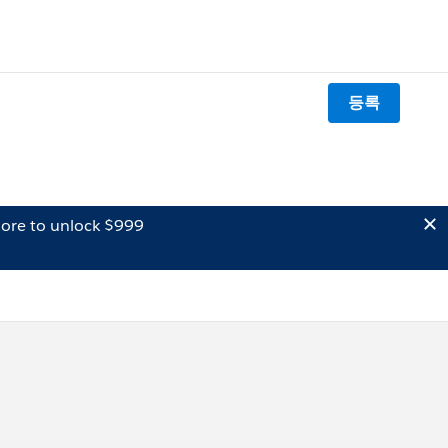
등록
ore to unlock $999