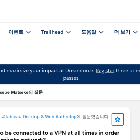
이벤트
Trailhead
도움말
더 보기
and maximize your impact at Dreamforce.
Register
three or m
passes.
sepe Matseke의 질문
이
#Tableau Desktop & Web Authoring
에 질문했습니다
o be connected to a VPN at all times in order
 private network?