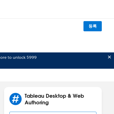
등록
ore to unlock $999
Tableau Desktop & Web
Authoring