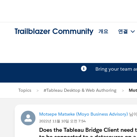
Trailblazer Community
개요
연결
Bring your team 
Topics
#Tableau Desktop & Web Authoring
Mot
Motsepe Matseke (Moyo Business Advisory)
님
2022년 11월 10일 오전 7:54
Does the Tableau Bridge Client need t
to be connected to a datasource on a