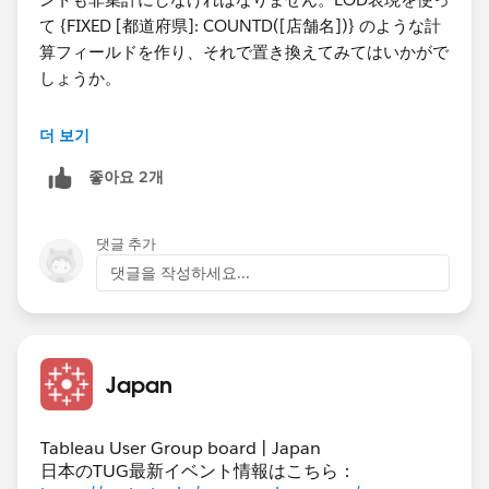
COUNT［店舗名」とすると集計と非集計は演算できな
て {FIXED [都道府県]: COUNTD([店舗名])} のような計
いと出てきてしまいます。
算フィールドを作り、それで置き換えてみてはいかがで
ピルの配置の仕方もいまいちわかりません。
しょうか。
現物がないのでお答えが難しいかもしれませんが、この
なお、強制的にデータを増殖させる手法（scaffolding）
ようにしてみればできるかも、、、でも構いませんので
더 보기
については記事が書かれた5年前はそうするのが主流で
アドバイスをいただけますと助かります。上記のやり方
좋아요 2개
したが、現在はリレーションシップがあるのでもう少し
の理解としては、店舗名の行をPoint_orderで1－4に複
変えたやり方も可能だろうと思います。
製して、それを地図上に4点プロットすることで棒グラ
フを表現すると理解しています。
댓글 추가
よろしくお願いいたします。​
댓글을 작성하세요...
kaho-enterprise.co.jp
Japan
Tableau User Group board | Japan
日本のTUG最新イベント情報はこちら：