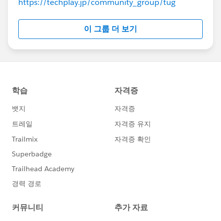
https://techplay.jp/community_group/tug
이 그룹 더 보기