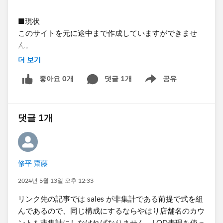
■現状
このサイトを元に途中まで作成していますができませ
ん。
https://kaho-enterprise.co.jp/tips/346/
더 보기
私のタブローレベルはこれをみよう見真似で追いかける
좋아요 0개
댓글 1개
공유
ことはできますが、何をしているのかは理解できないレ
Show menu
ベルです。
댓글 1개
■
https://kaho-enterprise.co.jp/tips/346/をやってみ
て
＜手順1＞作成できました
＜手順2＞グラフが一本なので不要かと考え飛ばしてい
修平 齋藤
ます。
＜手順3＞base_longtitudeは作成できました。​
2024년 5월 13일 오후 12:33
手順2を飛ばしているのでcal_longititudeは作成してい
リンク先の記事では sales が非集計である前提で式を組
ません。
んであるので、同じ構成にするならやはり店舗名のカウ
base_latitudeについては、＋[sales]のところを
ントも非集計にしなければなりません。​LOD表現を使っ