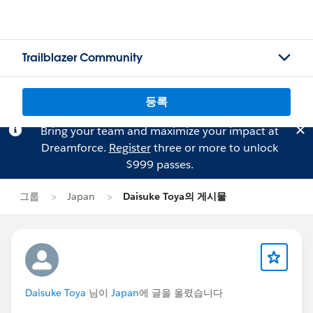
Trailblazer Community
등록
Bring your team and maximize your impact at
Dreamforce.
Register
three or more to unlock
$999 passes.
그룹
Japan
Daisuke Toya의 게시물
Daisuke Toya
님이
Japan
에 글을 올렸습니다