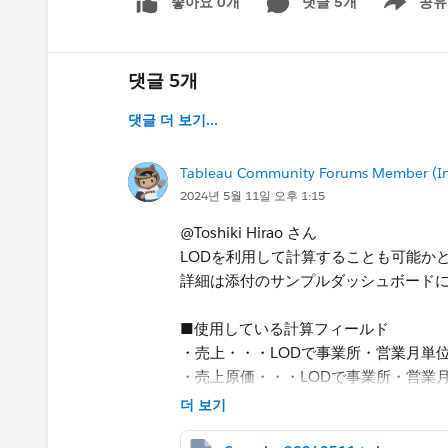
좋아요 0개
댓글 5개
공유
Show menu
댓글 5개
댓글 더 보기...
Tableau Community Forums Member (Inac
2024년 5월 11일 오후 1:15
@Toshiki Hirao さん
LODを利用して計算することも可能か
詳細は添付のサンプルダッシュボード
■使用している計算フィールド
・売上・・・LODで事業所・営業月単
・売上原価・・・LODで事業所・営業
・減価率・・・売上原価/売上
더 보기