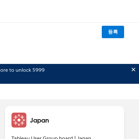
등록
ore to unlock $999
Japan
Tableau User Group board | Japan