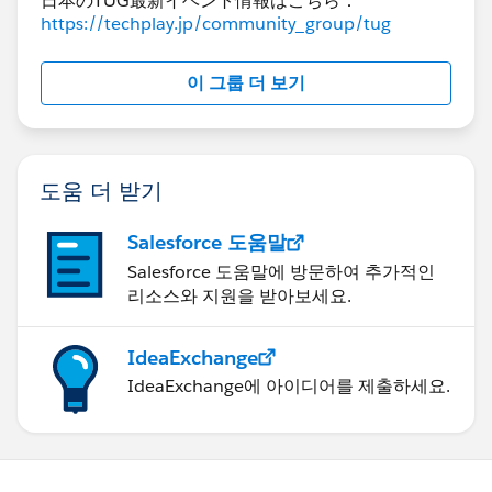
日本のTUG最新イベント情報はこちら：
https://techplay.jp/community_group/tug
上記計算式内の計算式は以下のとおりです。
Month name change
이 그룹 더 보기
IF STR(MONTH([Date])) = '1' THEN 'Jan'
ELSEIF STR(MONTH([Date])) = '2' THEN 'Feb'
ELSEIF STR(MONTH([Date])) = '3' THEN 'Mar'
도움 더 받기
ELSEIF STR(MONTH([Date])) = '4' THEN 'Apr'
ELSEIF STR(MONTH([Date])) = '5' THEN 'May'
Salesforce 도움말
ELSEIF STR(MONTH([Date])) = '6' THEN 'Jun'
Salesforce 도움말에 방문하여 추가적인
ELSEIF STR(MONTH([Date])) = '7' THEN 'Jul'
리소스와 지원을 받아보세요.
ELSEIF STR(MONTH([Date])) = '8' THEN 'Aug'
ELSEIF STR(MONTH([Date])) = '9' THEN 'Sep'
IdeaExchange
ELSEIF STR(MONTH([Date])) = '10' THEN 'Oct'
IdeaExchange에 아이디어를 제출하세요.
ELSEIF STR(MONTH([Date])) = '11' THEN 'Nov'
ELSEIF STR(MONTH([Date])) = '12' THEN 'Dec'
END