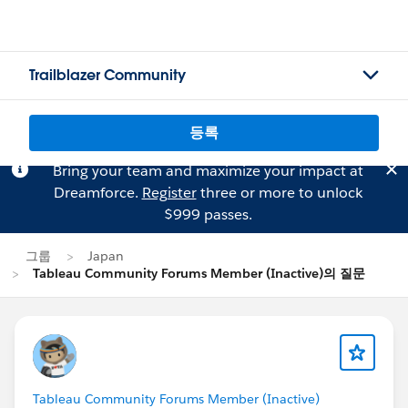
Trailblazer Community
등록
Bring your team and maximize your impact at
Dreamforce.
Register
three or more to unlock
$999 passes.
그룹
Japan
Tableau Community Forums Member (Inactive)의 질문
Tableau Community Forums Member (Inactive)