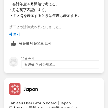
・会計年度４月開始で考える。
・月を英字表記にする。
・月とQを表示するときは年度も表示する。
以下２つ計算式を列にしました。
Select Date
더 보기
CASE [Select Date Level]
유용한 내용으로 표시
WHEN 1 THEN [Month name change]
WHEN 2 THEN 'Q'+ [Quarter number adjust]
WHEN 3 THEN 'FY '+STR(YEAR([FY adjust]))
댓글 추가
END
답변을 작성하세요...
Select Date FY
CASE [Select Date Level]
WHEN 1 THEN 'FY '+STR(YEAR([FY adjust]))
Japan
WHEN 2 THEN 'FY '+STR(YEAR([FY adjust]))
WHEN 3 THEN 'FY'
END
Tableau User Group board | Japan