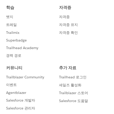
Quarter number adjust
IF STR(QUARTER([Fiscal Date])) = '1' THEN '4'
ELSEIF STR(QUARTER([Fiscal Date])) = '2' THEN '1'
ELSEIF STR(QUARTER([Fiscal Date])) = '3' THEN '2'
ELSEIF STR(QUARTER([Fiscal Date])) = '4' THEN '3'
END
FY adjust
DATEADD('month',-3,[Date])
表示結果は以下のとおりです。
月