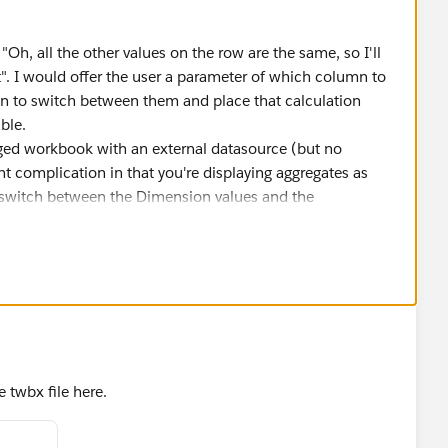
Oh, all the other values on the row are the same, so I'll
". I would offer the user a parameter of which column to
on to switch between them and place that calculation
ble.
ged workbook with an external datasource (but no
ght complication in that you're displaying aggregates as
 switch between the Dimension values and the
convert everything to strings, and use MAX on your
ield. If you can attach a TWBX packaged workbook, I can
 twbx file here.