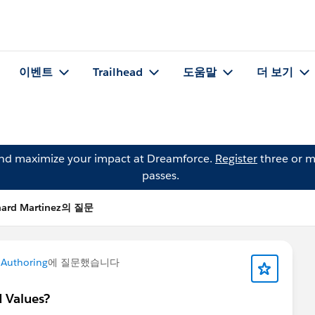
이벤트
Trailhead
도움말
더 보기
and maximize your impact at Dreamforce.
Register
three or m
passes.
hard Martinez의 질문
 Authoring
에 질문했습니다
 Values?