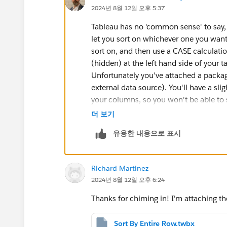
2024년 8월 12일 오후 5:37
Tableau has no 'common sense' to say, "
let you sort on whichever one you want
sort on, and then use a CASE calculati
(hidden) at the left hand side of your ta
Unfortunately you've attached a packa
external data source). You'll have a sli
your columns, so you won't be able to
SUM([Texas....]) fields, you'll have to 
더 보기
Dimension values as well in the CASE f
유용한 내용으로 표시
show you.
Richard Martinez
2024년 8월 12일 오후 6:24
Thanks for chiming in! I'm attaching the
Sort By Entire Row.twbx