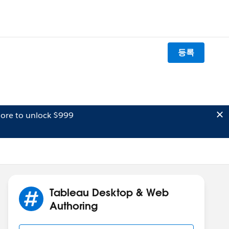
등록
ore to unlock $999
Tableau Desktop & Web
Authoring