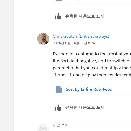
유용한 내용으로 표시
Chris Geatch (British Airways)
2024년 8월 14일 오전 8:24
I've added a column to the front of yo
the Sort field negative, and to switch
parameter that you could multiply the S
-1 and +1 and display them as descend
Sort By Entire Row.twbx
유용한 내용으로 표시
댓글 추가