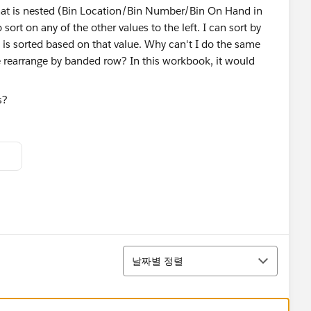
 that is nested (Bin Location/Bin Number/Bin On Hand in
 sort on any of the other values to the left. I can sort by
e is sorted based on that value. Why can't I do the same
le rearrange by banded row? In this workbook, it would
정렬
날짜별 정렬