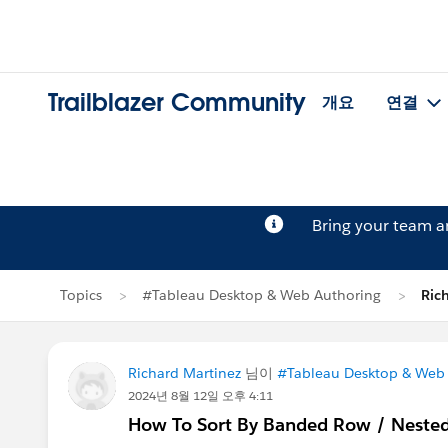
Trailblazer Community
개요
연결
Bring your team 
Topics
#Tableau Desktop & Web Authoring
Ric
Richard Martinez
님이
#Tableau Desktop & Web
2024년 8월 12일 오후 4:11
How To Sort By Banded Row / Nested