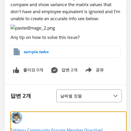
compare and show variance the matrix values that
don't have and employee equivalent is ignored and I'm
unable to create an accurate info see below:
Any tip on how to solve this issue?
sample.twbx
좋아요 0개
답변 2개
공유
Show menu
정렬
답변 2개
날짜별 정렬
Tableau Community Forums Member (Inactive)