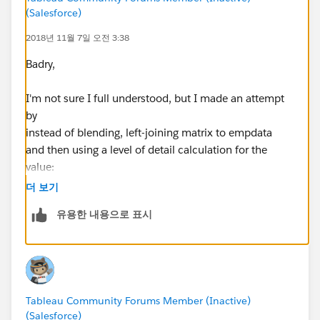
(Salesforce)
2018년 11월 7일 오전 3:38
Badry,
I'm not sure I full understood, but I made an attempt
by
instead of blending, left-joining matrix to empdata
and then using a level of detail calculation for the
value:
더 보기
{ FIXED [Location],[Position]:MAX([Value])}
유용한 내용으로 표시
Please see workbook v18.3 attached in the Forum
Thread:
Comparing Employees total to matrix by location issue
[HELP]
Tableau Community Forums Member (Inactive)
(Salesforce)