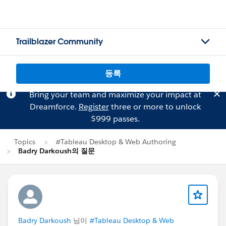
Trailblazer Community
등록
Bring your team and maximize your impact at
Dreamforce.
Register
three or more to unlock
$999 passes.
Topics
#Tableau Desktop & Web Authoring
Badry Darkoush의 질문
Badry Darkoush
님이
#Tableau Desktop & Web