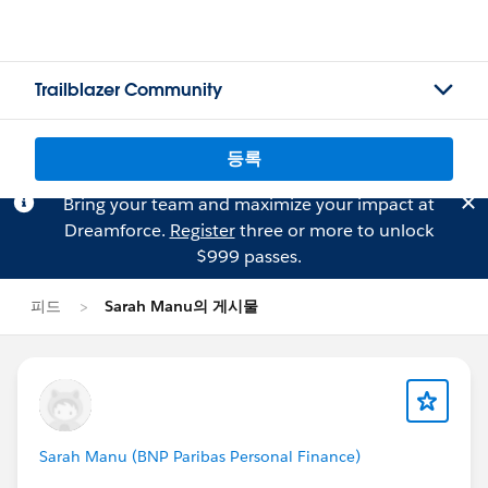
Trailblazer Community
등록
Bring your team and maximize your impact at
Dreamforce.
Register
three or more to unlock
$999 passes.
피드
Sarah Manu의 게시물
Sarah Manu (BNP Paribas Personal Finance)