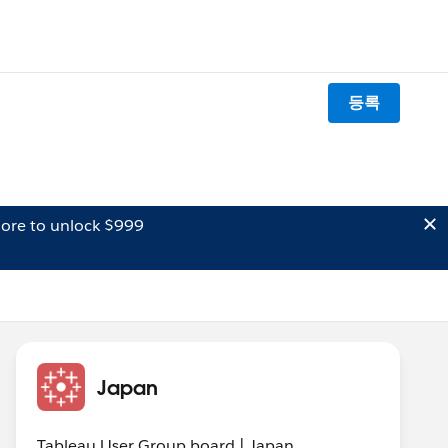
등록
ore to unlock $999
Japan
Tableau User Group board | Japan