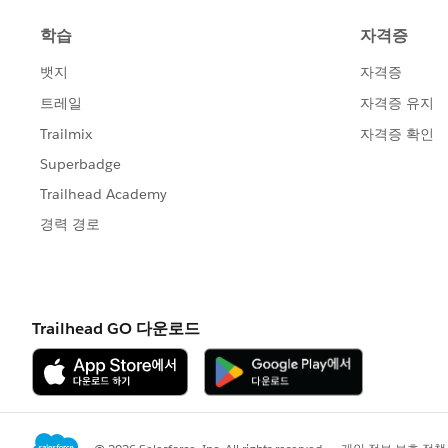
・計算フィールドでCASE式を使って
この方法はお手軽な反面、
・CASE式の分岐が多くなるとパフォ
・メンテナンス性がよいとは言えな
・設定された数値の根拠/出典が他者
といった課題やデメリットがあります
最初に申し上げた通りデータソースと
場合の応急策と考えてください。