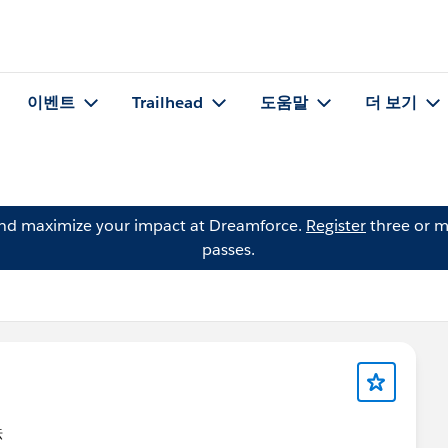
이벤트
Trailhead
도움말
더 보기
and maximize your impact at Dreamforce.
Register
three or m
passes.
法