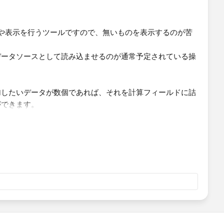
計算や表示を行うツールですので、無いものを表示するのが苦
データソースとして読み込ませるのが通常予定されている操
加したいデータが数個であれば、それを計算フィールドに詰
ができます。
結果として持つイメージです。）
して読み込んでおり、