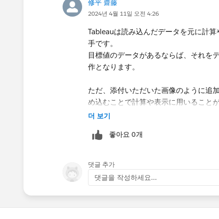
修平 齋藤
2024년 4월 11일 오전 4:26
Tableauは読み込んだデータを元に
手です。
目標値のデータがあるならば、それを
作となります。
ただ、添付いただいた画像のように追
め込むことで計算や表示に用いること
（データとして持つのではなく、計算
더 보기
좋아요 0개
・実績だけのデータをデータソースと
댓글 추가
댓글을 작성하세요...