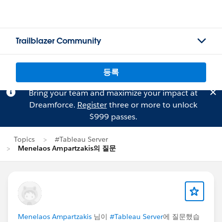
Trailblazer Community
등록
Bring your team and maximize your impact at
Dreamforce.
Register
three or more to unlock
$999 passes.
Topics
#Tableau Server
Menelaos Ampartzakis의 질문
Menelaos Ampartzakis
님이
#Tableau Server
에 질문했습