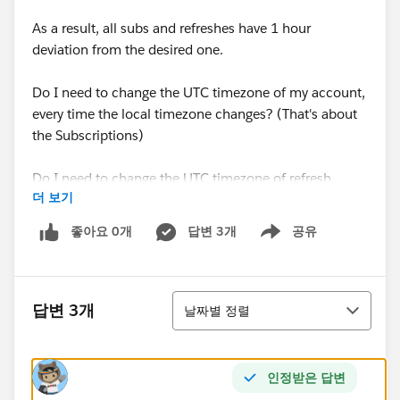
As a result, all subs and refreshes have 1 hour
deviation from the desired one.
Do I need to change the UTC timezone of my account,
every time the local timezone changes? (That's about
the Subscriptions)
Do I need to change the UTC timezone of refresh
더 보기
schedules, every time the local timezone changes?
(That's about the Extracts)
좋아요 0개
답변 3개
공유
Show menu
Thank you in advance!
정렬
답변 3개
날짜별 정렬
인정받은 답변