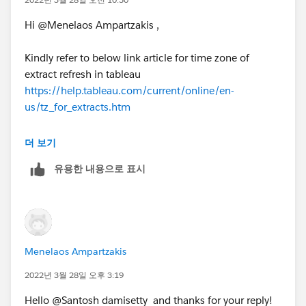
Hi @Menelaos Ampartzakis​ ,
Kindly refer to below link article for time zone of
extract refresh in tableau
https://help.tableau.com/current/online/en-
us/tz_for_extracts.htm
Please let me know if this works for you.
더 보기
Thanks & Regards
유용한 내용으로 표시
D. Santosh
Menelaos Ampartzakis
2022년 3월 28일 오후 3:19
Hello @Santosh damisetty​ and thanks for your reply!