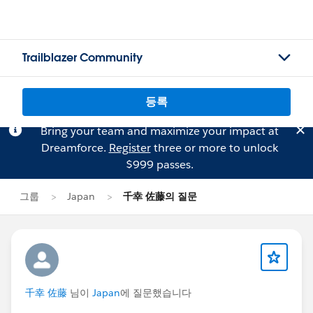
Trailblazer Community
등록
Bring your team and maximize your impact at
Dreamforce.
Register
three or more to unlock
$999 passes.
그룹
Japan
千幸 佐藤의 질문
千幸 佐藤
님이
Japan
에 질문했습니다