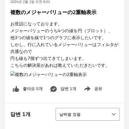
2024년 2월 1일 오전 8:01
複数のメジャーバリューの2重軸表示
お世話になっております。
メジャーバリューのうち4つの値を円（プロット）、
他3つの値を線で1つのグラフに表示したいです。
しかし、行に入れているメジャーバリューはフィルタが
共通なので
円も線も7個ずつ出てきてしまいます。
こちらの解決策があれば教えていただきたいです。
좋아요 0개
답변 1개
공유
Show menu
정렬
답변 1개
날짜별 정렬