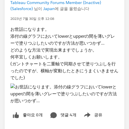
Tableau Community Forums Member (Inactive)
(Salesforce)
님이
Japan
에 글을 올렸습니다
2023년 7월 30일 오후 12:08
お世話になります。
添付の線グラフにおいてlowerとupperの間を薄いグレ
ーで塗りつぶしたいのですが方法が思いつかず...
どのような方法で実現出来ますでしょうか。
何卒宜しくお願いします。
(ガントチャートを二重軸で同期させて塗りつぶしを行
ったのですが、横軸が変動したときにうまくいきません
でした)
좋아요 0개
댓글 4개
공유
Show menu