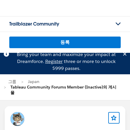
Trailblazer Community
등록
Bring your team and maximize your impact at
Dreamforce.
Register
three or more to unlock
$999 passes.
그룹
Japan
Tableau Community Forums Member (Inactive)의 게시
물