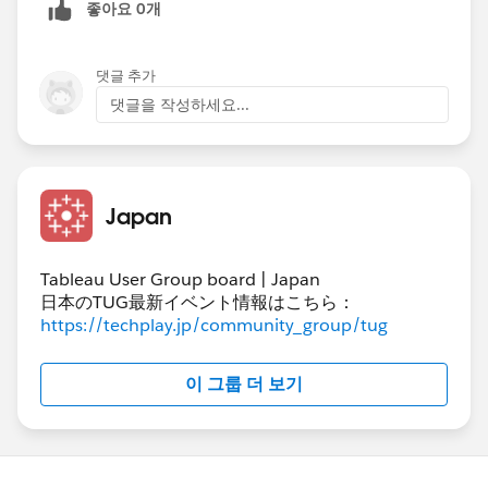
좋아요 0개
댓글 추가
댓글을 작성하세요...
サンプルデータを添付して頂けると、データソース加工
の必要の有無も含めて具体的に検討することができると
思います。
Japan
Tableau User Group board | Japan
日本のTUG最新イベント情報はこちら：
https://techplay.jp/community_group/tug
이 그룹 더 보기