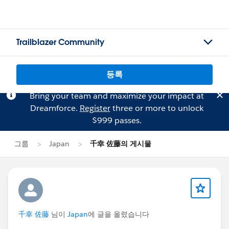
Trailblazer Community
등록
Bring your team and maximize your impact at
Dreamforce.
Register
three or more to unlock
$999 passes.
그룹
Japan
千幸 佐藤의 게시물
千幸 佐藤
님이
Japan
에 글을 올렸습니다