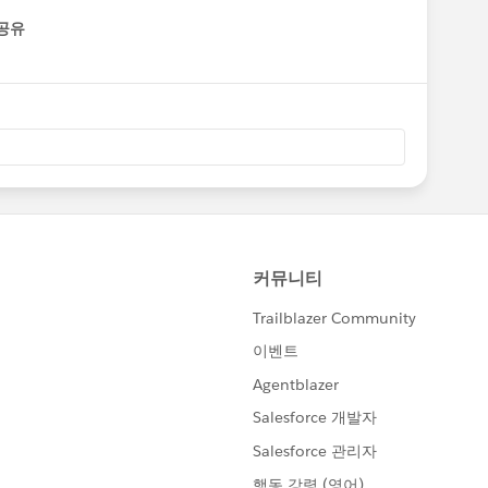
공유
enu