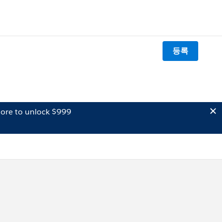
등록
ore to unlock $999