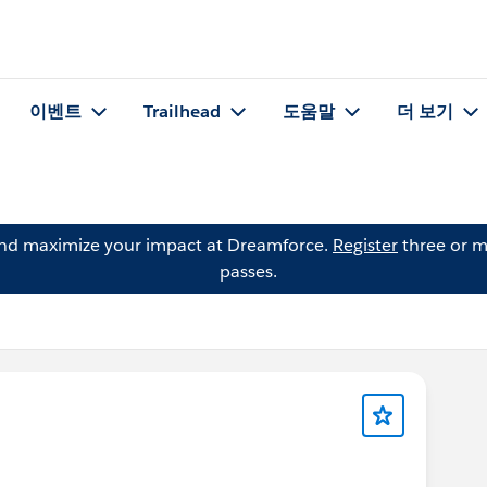
이벤트
Trailhead
도움말
더 보기
and maximize your impact at Dreamforce.
Register
three or m
passes.