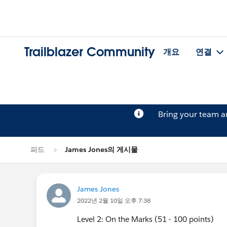
Trailblazer Community
개요
연결
Bring your team 
피드
James Jones의 게시물
James Jones
2022년 2월 10일 오후 7:38
Level 2: On the Marks (51 - 100 points)