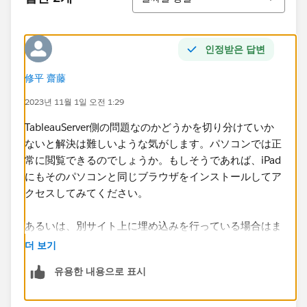
인정받은 답변
修平 齋藤
2023년 11월 1일 오전 1:29
TableauServer側の問題なのかどうかを切り分けていか
ないと解決は難しいような気がします。パソコンでは正
常に閲覧できるのでしょうか。もしそうであれば、iPad
にもそのパソコンと同じブラウザをインストールしてア
クセスしてみてください。
あるいは、別サイト上に埋め込みを行っている場合はま
た別の問題・原因があるかもしれません。
더 보기
유용한 내용으로 표시