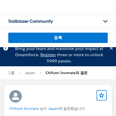
Trailblazer Community
등록
Bring your team and maximize your impact at
Dreamforce.
Register
three or more to unlock
$999 passes.
그룹
Japan
Chifumi Inomata의 질문
Chifumi Inomata
님이
Japan
에 질문했습니다