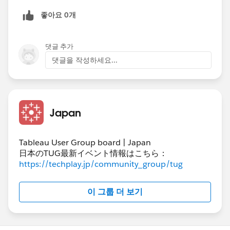
の「色」にもう一つ追加し、カードを直接「合計（件
좋아요 0개
数）>5」と編集すれば、​色が付けられます。
댓글 추가
댓글을 작성하세요...
Japan
Tableau User Group board | Japan
■背景に色を付ける
日本のTUG最新イベント情報はこちら：
上記の方法だと、文字に色がつくだけで分かりづらいた
https://techplay.jp/community_group/tug
め、できればこちらをおすすめします。
이 그룹 더 보기
・まず、先ほどの状態に対して、​「合計（件数）」をマ
ークの「サイズ」に追加します。（棒グラフになると思
います。）