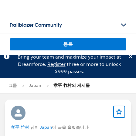
Trailblazer Community
등록
Bring your team and maximize your impact at
Dreamforce.
Register
three or more to unlock
$999 passes.
그룹
Japan
孝平 竹村의 게시물
孝平 竹村
님이
Japan
에 글을 올렸습니다