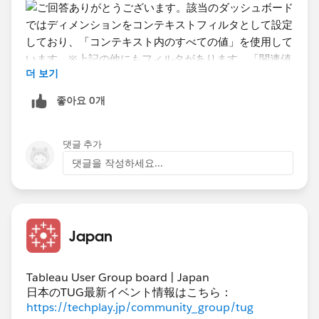
더 보기
좋아요 0개
댓글 추가
댓글을 작성하세요...
「コンテキスト内のすべての値」を使用しています。
※上記の他にもフィルタがあります。「関連値のみ」を
使用した場合レスポンスが悪く、コンテキストフィルタ
として「コンテキスト内のすべての値」とすることで改
Japan
善したのでこの設定を行っています。
Tableau User Group board | Japan
他で設定しているフィルタもフィルタリングしていない
日本のTUG最新イベント情報はこちら：
ものの以下表示となってしまう時があり不自然に感じて
https://techplay.jp/community_group/tug
いました。