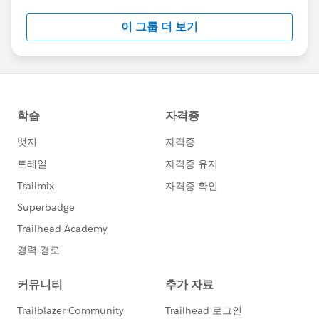
＞Tableau側が「特定の値が選択された（が結果的に全
이 그룹 더 보기
部が選択されているので"すべて"と表示する）」と認識
している場合に起こるようです。
とのことですので、基本的にフィルタが（すべて）とな
っている場合にこちらのマークが表示されてしまってい
る場合は、グラフには影響ありませんので無視するよう
にしたいと思います。
改めましてご回答ありがとうございました。