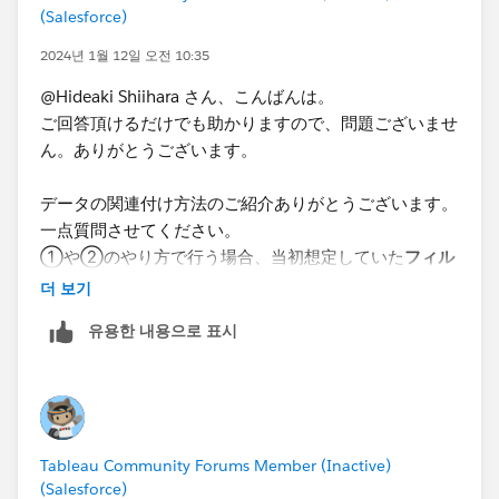
(Salesforce)
1番の回答にもある通り、データの前処理はPythonで可
2024년 1월 12일 오전 10:35
能なので、データ形式を変換することで可能であれば、
@Hideaki Shiihara​ さん、こんばんは。
ご教授頂けますと幸いです。自分で色々とデータ形式を
ご回答頂けるだけでも助かりますので、問題ございませ
いじって試してみたのですが、うまく行かず困っており
ん。ありがとうございます。
ます。
​データの関連付け方法のご紹介ありがとうございます。
一点質問させてください。
①や②のやり方で行う場合、当初​想定していた
フィル
ター機能を用いて期間を絞りながら、棒グラフの変化を
더 보기
確認する
ことはできずに、ある一定期間の粒度で先に集
유용한 내용으로 표시
計してその結果を表示する形になるという認識でよろし
いでしょうか。
データブレンドを使っていた理由が、条件を柔軟に変え
るためには結合前にその都度集計が必要になるため、
Tableau Community Forums Member (Inactive)
Tableau上で実装したいというものでした。上記に記載
(Salesforce)
しているやりたいことがTableauで実現することが難し