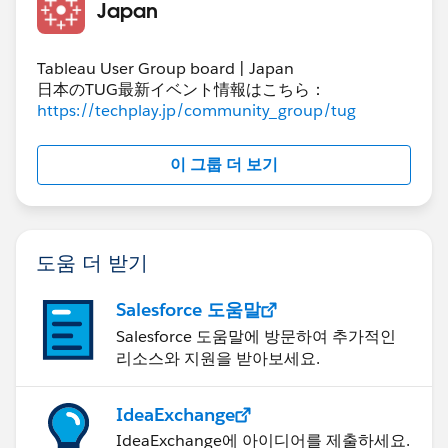
Japan
を利用したユーザが存在しないため、C課の表記が消え
ておりますがこの場合だと0/3といった表示がされるよ
うにしたいです。
Tableau User Group board | Japan
日本のTUG最新イベント情報はこちら：
https://techplay.jp/community_group/tug
お手数をおかけしますが、ご確認のほどよろしくお願い
いたします。​
이 그룹 더 보기
도움 더 받기
Salesforce 도움말
Salesforce 도움말에 방문하여 추가적인
리소스와 지원을 받아보세요.
IdeaExchange
IdeaExchange에 아이디어를 제출하세요.