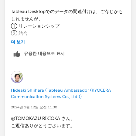
べ方もあまりわからず困っていたので、とても助かりま
Tableau Desktopでのデータの関連付けは、ご存じかも
した。
しれませんが、
今後ともどうぞよろしくお願いいたします
① リレーションシップ
② 結合
③ データブレンド
더 보기
とあります。以下は関連付けする例です。
유용한 내용으로 표시
① リレーションシップの例
Hideaki Shiihara (Tableau Ambassador (KYOCERA
Communication Systems Co., Ltd.))
2024년 1월 12일 오전 11:30
@TOMOKAZU RIKIOKA​ さん、
ご返信ありがとうございます。
② 結合の例