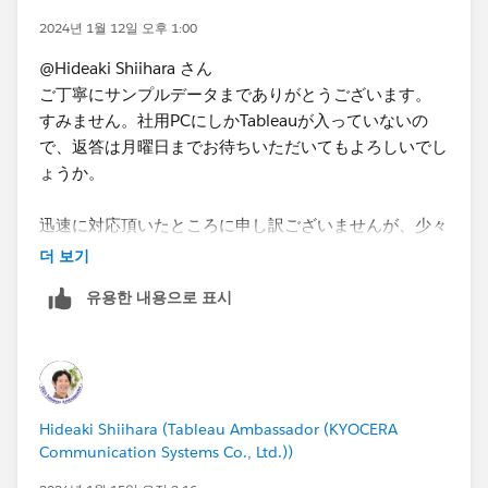
いということが分かれば、ご説明頂いたような方法で妥
2024년 1월 12일 오후 1:00
協するという方針に変えようかと考えております。こち
@Hideaki Shiihara さん
らについて、教えていただくことは可能でしょうか。​
ご丁寧にサンプルデータまでありがとうございます。
すみません。社用PCにしかTableauが入っていないの
で、返答は月曜日までお待ちいただいてもよろしいでし
ょうか。
迅速に対応頂いたところに申し訳ございませんが、少々
おまちいただけますと幸いです。
더 보기
유용한 내용으로 표시
Hideaki Shiihara (Tableau Ambassador (KYOCERA
Communication Systems Co., Ltd.))