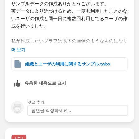
Tableauのヘルプに結合とリレーションの違いなど説明
サンプルデータの作成ありがとうございます。
しているものがありますので参考にしてみてください。
実データにより近づけるため、一度も利用したことのな
<サンプルチャート>​
関係と結合の違い - Tableau
いユーザの作成と同一日に複数回利用してるユーザの作
成を行いました。
※ワークブックのサンプルも添付します。
※補足ですが、Tableau Prepの利用についてもよければ
審査を依頼しておいたほうがよいかもしれません。
私が作成したいグラフは以下の画像のようなものになり
お手数ですがご確認お願い致します。
Tableauが許可されているなら、同種のソフトである
まして、サービスがどのくらい利用されているかの確認
더 보기
Prepも許可されるかもしれませんね。データの前処理を
をしたいと考えております。
*If you get the best results from this exchange, I would
行う上でPrepはとても便利ですので。
組織とユーザの利用に関するサンプル.twbx
appreciate it if you could choose the best answer or
upvote.
유용한 내용으로 표시
댓글 추가
답변을 작성하세요...
特別に実装したい機能として利用日のフィルターを行い
たい​と考えています。下記の場合だと、該当期間にC課