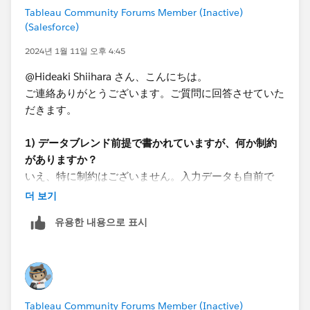
Tableau Community Forums Member (Inactive)
このあたりご検討はされておりますか？​
(Salesforce)
2024년 1월 11일 오후 4:45
*If you get the best results from this exchange, I would
@Hideaki Shiihara​ さん、こんにちは。
appreciate it if you could choose the best answer or
ご連絡ありがとうございます。ご質問に回答させていた
upvote.
だきます。
1) データブレンド前提で書かれていますが、何か制約
がありますか？
いえ、特に制約はございません。入力データも自前で
Pythonで加工して準備したものになりますので、デー
더 보기
タ形式の変更なども柔軟に行えます。
유용한 내용으로 표시
2) Tableau Prepは利用できますか？
Tableau Prepの知識がないため、曖昧ですが利用できな
い認識です。社用PCにはTableau Desktopのみが入って
おり、他ソフトのインストールなどは審査が必要になる
Tableau Community Forums Member (Inactive)
ため、導入が難しい状況です。