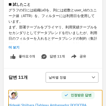
■ 試したこと
グラフの行には組織Lv0を、列には総数とuser_idのユニ
ーク値（ATTR）を、フィルターには利用日を使用して
います。
まず、部署テーブルをプライマリ、利用実績テーブルを
セカンダリとしてデータブレンドを行いましたが、利用
日のフィルターを入れるとデータブレンドの制約（集計
関数が使えない？）にひっかかるため、集計できませ
더 보기
ん。
次に、テーブルを逆にしてデータブレンドしたのです
좋아요 0개
답변 11개
공유
Show menu
が、データブレンドは左外部結合のため、利用データが
ない項目が消えてしまいます。
利用データがない項目は利用者数を0として集計したい
정렬
답변 11개
날짜별 정렬
です。
■ 質問
인정받은 답변
やりたいことに記載した内容を実装する方法は何かござ
いますか。もしございましたら、ご教授いただけますと
Hideaki Shiihara (Tableau Ambassador (KYOCERA