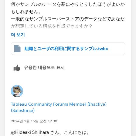
何かサンプルのデータを基にやりとりしたほうがよいか
もしれません。
一般的なサンプルスーパーストアのデータなどであなた
③ データブレンドの例
が想定している構成を作成できますか？
더 보기
もしくは、こちらもであなたの情報から少しサンプルデ
ータを作ってみました。
組織とユーザの利用に関するサンプル.twbx
③は計算やそのほかで制約がけっこうあるため使い勝
あなたの想定するものと違うかもしれませんが、これで
手が悪いです。
よければどうしたいか補足頂けますか？
できるなら、①や②で対応が望ましいです。
유용한 내용으로 표시
<Data>
特に①はそれぞれのデータで先に適度な粒度で集計し
たもの同士を結合するイメージで使い勝手がよいです。
②は共通のキーで紐づけるとき同じ粒度にすることが
求められます(事前の調整が必要なことが多い)。異なる
Tableau Community Forums Member (Inactive)
粒度のものを結合すると、データのレコードの重複が発
(Salesforce)
生することがあり誤った値を扱ってしまうことがあるた
2024년 1월 15일 오전 12:38
め注意が必要です。
@Hideaki Shiihara​ さん、こんにちは。