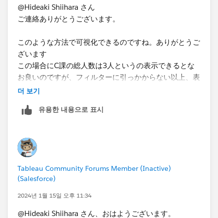
@Hideaki Shiihara さん
ご連絡ありがとうございます。
このような方法で可視化できるのですね。ありがとうご
ざいます
この場合にC課の総人数は3人というの表示できるとな
お良いのですが、フィルターに引っかからない以上、表
示させることは不可能でしょうか。総人数が多い部署が
더 보기
誰も利用していないということは重要な示唆なので、そ
유용한 내용으로 표시
れがわかるような形にできればと思います。
無理を言ってしまい申し訳ございませんが、ご確認のほ
どよろしくお願いします。
Tableau Community Forums Member (Inactive)
(Salesforce)
2024년 1월 15일 오후 11:34
@Hideaki Shiihara さん、おはようございます。