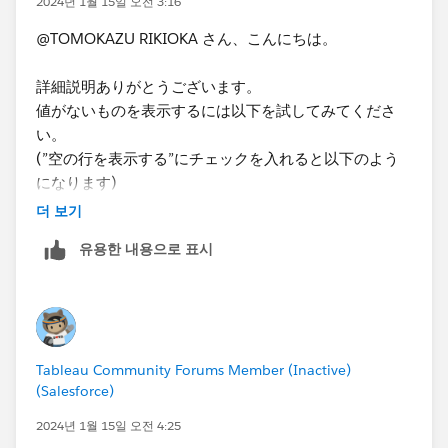
2024년 1월 15일 오전 3:16
@TOMOKAZU RIKIOKA​ さん、こんにちは。
詳細説明ありがとうございます。
値がないものを表示するには以下を試してみてくださ
い。
(”空の行を表示する”にチェックを入れると以下のよう
になります)​
더 보기
유용한 내용으로 표시
Tableau Community Forums Member (Inactive)
*If you get the best results from this exchange, I would
(Salesforce)
appreciate it if you could choose the best answer or
2024년 1월 15일 오전 4:25
upvote.