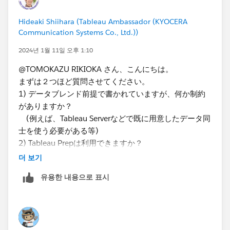
Hideaki Shiihara (Tableau Ambassador (KYOCERA
Communication Systems Co., Ltd.))
例えば日付の開始終了のフィルタをパラメータに置き換
えたら、
2024년 1월 11일 오후 1:10
以下のような表現は可能です。（ファイルサンプル添
@TOMOKAZU RIKIOKA​ さん、こんにちは。
付）
まずは２つほど質問させてください。
1) データブレンド前提で書かれていますが、何か制約
がありますか？
*If you get the best results from this exchange, I would
(例えば、Tableau Serverなどで既に用意したデータ同
appreciate it if you could choose the best answer or
士を使う必要がある等)​
upvote.
2) Tableau Prepは利用できますか？
*If you get the best results from this exchange, I would
더 보기
appreciate it if you could choose the best answer or
今回の件ですが、データブレンドはご存じのように計算
upvote.
유용한 내용으로 표시
に制限がけっこうあります。
できれば結合やリレーションシップが使えるとよいので
すが。。。
それができない場合、Tableau Prepを使えば自由にデー
タの前処理が可能になります。