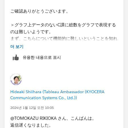
ご確認ありがとうございます。
＞グラフ上データのないC課に総数をグラフで表現する
のは難しいようです。
まず、こちらについて機能的に難しいということを知れ
たので、非常に参考となりました。ありがとうございま
더 보기
す。
유용한 내용으로 표시
＞例えば日付の開始終了のフィルタをパラメータに置き
換えたら、以下のような表現は可能です。
解決策をありがとうございます。こちらの実装で問題な
いと思います！
Hideaki Shiihara (Tableau Ambassador (KYOCERA
自分ではパラメータとして扱うことを思いつかなかった
Communication Systems Co., Ltd.))
と思うので、勉強になりました。この方法で実装を進め
ていきたいと思います。
2024년 1월 12일 오전 10:05
@TOMOKAZU RIKIOKA さん、こんばんは。
数日間にわたり、Q&Aに対応してくださり、誠にあり
返信遅くなりました。
がとうございました。Tableauを使い始めたばかりで調