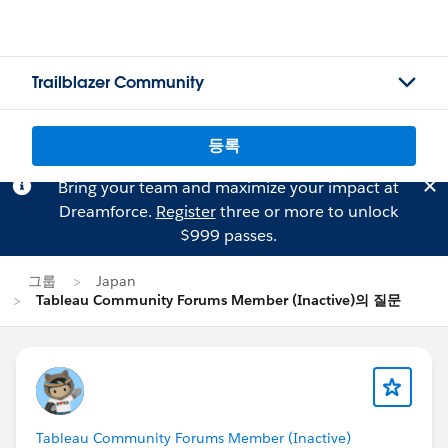
Trailblazer Community
등록
Bring your team and maximize your impact at
Dreamforce.
Register
three or more to unlock
$999 passes.
그룹
Japan
Tableau Community Forums Member (Inactive)의 질문
Tableau Community Forums Member (Inactive)