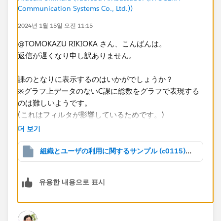
幸いです。
Communication Systems Co., Ltd.))
2024년 1월 15일 오전 11:15
@TOMOKAZU RIKIOKA​ さん、こんばんは。
返信が遅くなり申し訳ありません。
課のとなりに表示するのはいかがでしょうか？
※グラフ上データのないC課に総数をグラフで表現する
のは難しいようです。
(これはフィルタが影響しているためです。)​
더 보기
組織とユーザの利用に関するサンプル (c0115).twbx
유용한 내용으로 표시