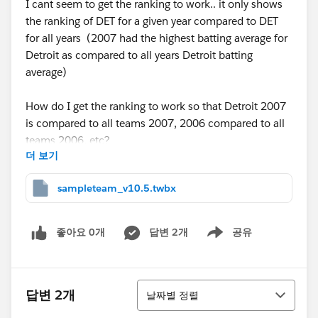
I cant seem to get the ranking to work.. it only shows
the ranking of DET for a given year compared to DET
for all years (2007 had the highest batting average for
Detroit as compared to all years Detroit batting
average)
How do I get the ranking to work so that Detroit 2007
is compared to all teams 2007, 2006 compared to all
teams 2006, etc?
더 보기
Thanks
sampleteam_v10.5.twbx
좋아요 0개
답변 2개
공유
Show menu
정렬
답변 2개
날짜별 정렬