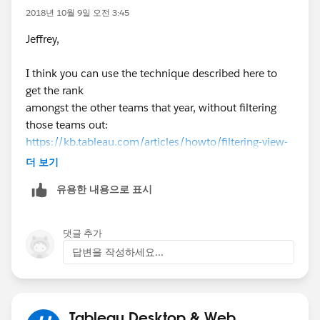
2018년 10월 9일 오전 3:45
Jeffrey,
I think you can use the technique described here to
get the rank
amongst the other teams that year, without filtering
those teams out:
https://kb.tableau.com/articles/howto/filtering-view-
without-filtering-underlying-data
더 보기
유용한 내용으로 표시
Basically, LOOKUP(ATTR(Team ID),0) is placed on the
Filter shelf.
Then [Team ID] needs to be placed on the detail shelf,
댓글 추가
and the Table Calculation settings need to set as
답변을 작성하세요...
shown below.
Please see the workbook v10.5 attached in the Forum
Thread.
Tableau Desktop & Web