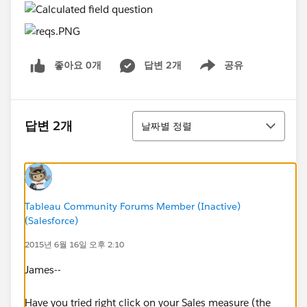
좋아요 0개
답변 2개
공유
Show menu
정렬
답변 2개
날짜별 정렬
Tableau Community Forums Member (Inactive)
(Salesforce)
2015년 6월 16일 오후 2:10
James--
Have you tried right click on your Sales measure (the