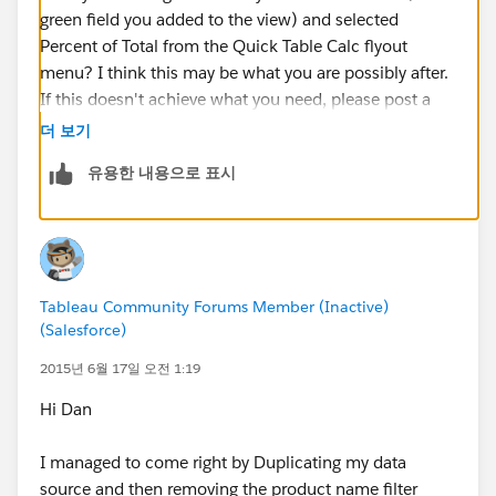
green field you added to the view) and selected
Percent of Total from the Quick Table Calc flyout
menu? I think this may be what you are possibly after.
If this doesn't achieve what you need, please post a
sample workbook--fake data is fine--with where you
더 보기
are stuck as well as what the final numbers are
유용한 내용으로 표시
expected to be.
I hope this helps,
Dan Huff
Tableau Community Forums Member (Inactive)
(Salesforce)
2015년 6월 17일 오전 1:19
Hi Dan
I managed to come right by Duplicating my data
source and then removing the product name filter