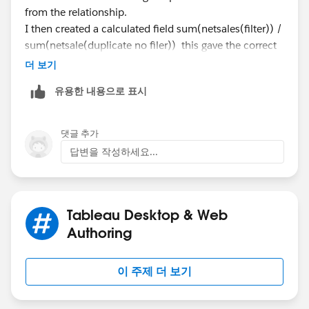
from the relationship.
I then created a calculated field sum(netsales(filter)) /
sum(netsale(duplicate no filer)) this gave the correct
values.
더 보기
I am now trying to add the bar for target but it creates
유용한 내용으로 표시
2, one for last week and one for current
댓글 추가
답변을 작성하세요...
regards,
Tableau Desktop & Web
Authoring
이 주제 더 보기