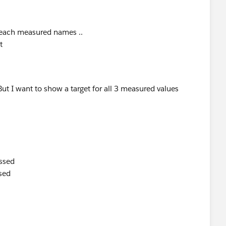
r each measured names ..
t
ut I want to show a target for all 3 measured values
assed
ssed