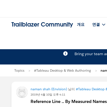
Trailblazer Community
개요
연결
Bring your team 
Topics
#Tableau Desktop & Web Authoring
na
naman shah (Envision)
님이
#Tableau Desktop 
2019년 4월 10일 오후 4:11
Reference Line .. By Measured Names