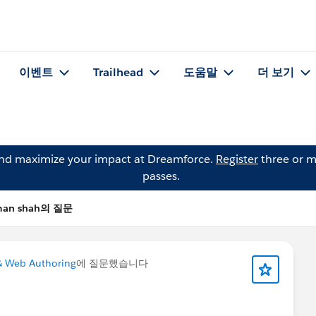
이벤트
Trailhead
도움말
더 보기
and maximize your impact at Dreamforce.
Register
three or m
passes.
man shah의 질문
& Web Authoring
에 질문했습니다