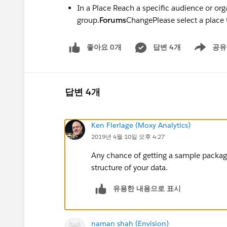
In a Place Reach a specific audience or org
group.
Forums
ChangePlease select a place
좋아요 0개
답변 4개
공유
Show menu
답변 4개
Ken Flerlage (Moxy Analytics)
2019년 4월 10일 오후 4:27
Any chance of getting a sample packag
structure of your data.
유용한 내용으로 표시
naman shah (Envision)