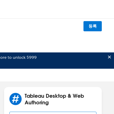
등록
ore to unlock $999
Tableau Desktop & Web
Authoring