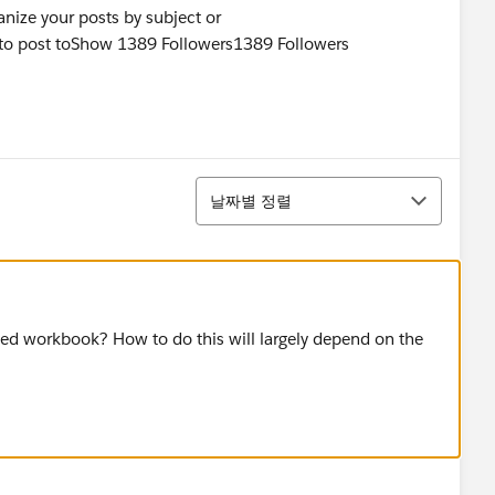
anize your posts by subject or
 to post toShow 1389 Followers1389 Followers
정렬
날짜별 정렬
ed workbook? How to do this will largely depend on the