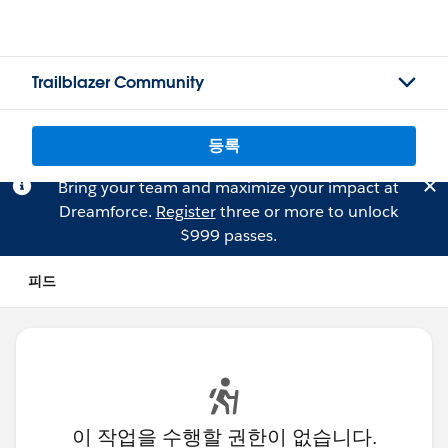
Trailblazer Community
등록
Bring your team and maximize your impact at
Dreamforce.
Register
three or more to unlock
$999 passes.
피드
이 작업을 수행할 권한이 없습니다.