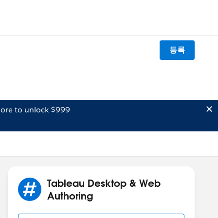
등록
ore to unlock $999
Tableau Desktop & Web
Authoring