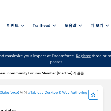
이벤트
Trailhead
도움말
더 보기
and maximize your impact at Dreamforce.
Register
three or m
passes.
leau Community Forums Member (Inactive)의 질문
Salesforce)
님이
#Tableau Desktop & Web Authoring
er datos