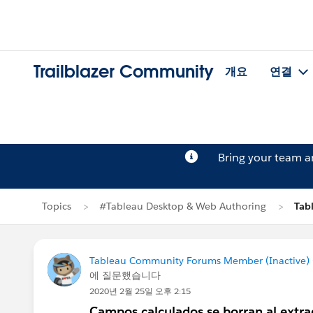
Trailblazer Community
개요
연결
Bring your team 
Topics
#Tableau Desktop & Web Authoring
Tab
Tableau Community Forums Member (Inactive) (
에 질문했습니다
2020년 2월 25일 오후 2:15
Campos calculados se borran al extra