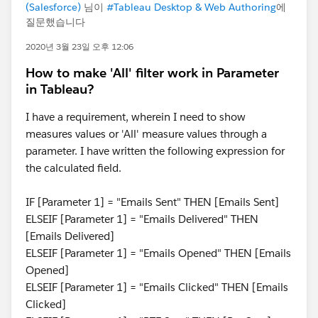
(Salesforce)
님이
#Tableau Desktop & Web Authoring
에
질문했습니다
2020년 3월 23일 오후 12:06
How to make 'All' filter work in Parameter
in Tableau?
I have a requirement, wherein I need to show
measures values or 'All' measure values through a
parameter. I have written the following expression for
the calculated field.
IF [Parameter 1] = "Emails Sent" THEN [Emails Sent]
ELSEIF [Parameter 1] = "Emails Delivered" THEN
[Emails Delivered]
ELSEIF [Parameter 1] = "Emails Opened" THEN [Emails
Opened]
ELSEIF [Parameter 1] = "Emails Clicked" THEN [Emails
Clicked]