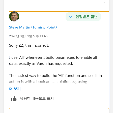
I have also attached the worksheet.
인정받은 답변
Steve Martin (Turning Point)
2020년 3월 31일 오후 11:46
Sorry ZZ, this incorrect.
I use 'All' whenever I build parameters to enable all
data, exactly as Varun has requested.
The easiest way to build the 'All' function and see it in
action is with a boolean calculation eg, using
Superstore and regions:
더 보기
유용한 내용으로 표시
pRegion = 'Central', 'East', 'South', 'West', 'All'
Now create this calculated field: [fRegion]: pRegion =