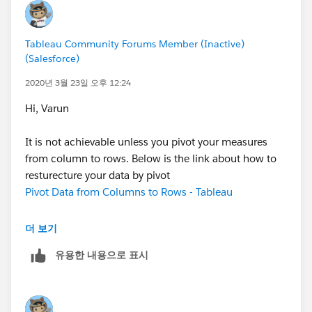
Region or pRegion = 'All'
Tableau Community Forums Member (Inactive)
Bung fRegion to filters and set to True, therefore, when
(Salesforce)
a user selects a given region, the data filters to the
selected region, when they choose 'All', the data for all
2020년 3월 23일 오후 12:24
the regions is selected.
Hi, Varun
@Varun following this logic, we shall need to rebuild
It is not achievable unless you pivot your measures
your calculation - apologies, I'm on my tablet right
from column to rows. Below is the link about how to
now so shall help rebuild your clc as soon as I can but,
resturecture your data by pivot
taking your first calculated field, we'll call it pFilter we
Pivot Data from Columns to Rows - Tableau
could (this may not work, thinking aloud here) do
something like:
Hope this helps
더 보기
pFilter = [Parameter 1] or [Parameter 1] = 'All'
유용한 내용으로 표시
ZZ
May need to play with this one.