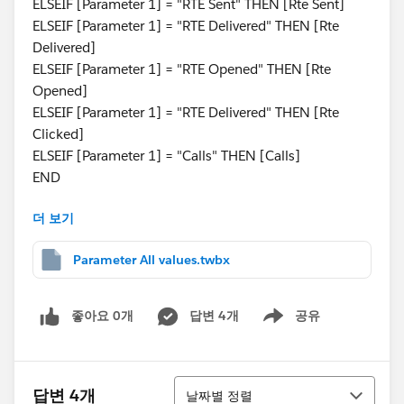
ELSEIF [Parameter 1] = "RTE Sent" THEN [Rte Sent]
ELSEIF [Parameter 1] = "RTE Delivered" THEN [Rte
Delivered]
ELSEIF [Parameter 1] = "RTE Opened" THEN [Rte
Opened]
ELSEIF [Parameter 1] = "RTE Delivered" THEN [Rte
Clicked]
ELSEIF [Parameter 1] = "Calls" THEN [Calls]
END
더 보기
And below is how I have set up the parameter
([Parameter 1])
Parameter All values.twbx
좋아요 0개
답변 4개
공유
Show menu
I need to show 'All' the values when I select 'All' in the
정렬
parameter else individual values whatever is selected.
답변 4개
날짜별 정렬