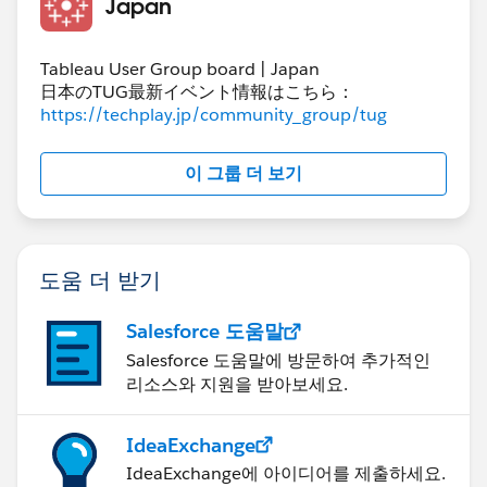
Japan
​その各レコードに対して割り当てるメジャーを指定しま
Tableau User Group board | Japan
す。
日本のTUG最新イベント情報はこちら：
https://techplay.jp/community_group/tug
이 그룹 더 보기
シート上に​配置するとやはり2023年の前年差の枠が空
白になってしまいますが、
도움 더 받기
今回は前年差がメジャーネームではなくただのディメン
ションなので条件式を使って2023年の前年差と2024年
Salesforce 도움말
の前年差を見分けることが可能になり、それを利用して
Salesforce 도움말에 방문하여 추가적인
2023年の前年差だけを表示しないようにすることがで
리소스와 지원을 받아보세요.
きます。
IdeaExchange
IdeaExchange에 아이디어를 제출하세요.