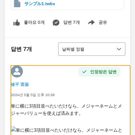
サンプル1.twbx
좋아요 0개
답변 7개
공유
Show menu
정렬
답변 7개
날짜별 정렬
인정받은 답변
修平 齋藤
2024년 5월 5일 오후 10:38
単に横に3項目並べたいだけなら、メジャーネームとメ
ジャーバリューを使えば済みます。