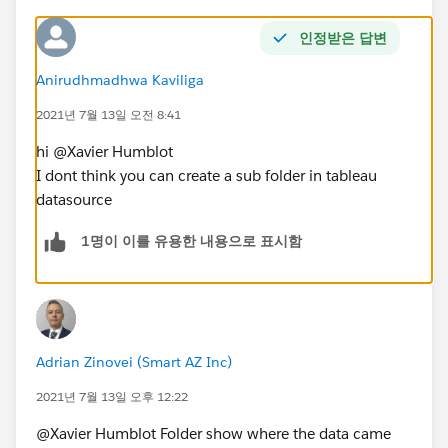
인정받은 답변
Anirudhmadhwa Kaviliga
2021년 7월 13일 오전 8:41
hi @Xavier Humblot​
I dont think you can create a sub folder in tableau
datasource
1명이 이를 유용한 내용으로 표시함
Adrian Zinovei (Smart AZ Inc)
2021년 7월 13일 오후 12:22
@Xavier Humblot​ Folder show where the data came