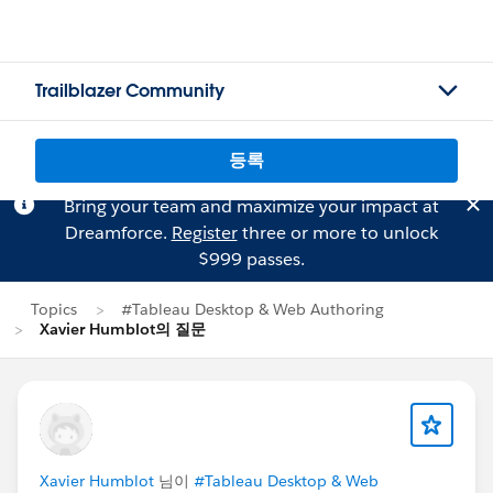
Trailblazer Community
등록
Bring your team and maximize your impact at
Dreamforce.
Register
three or more to unlock
$999 passes.
Topics
#Tableau Desktop & Web Authoring
Xavier Humblot의 질문
Xavier Humblot
님이
#Tableau Desktop & Web