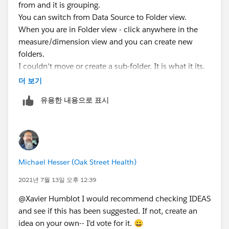
from and it is grouping.
You can switch from Data Source to Folder view.
When you are in Folder view - click anywhere in the
measure/dimension view and you can create new
folders.
I couldn't move or create a sub-folder. It is what it its.
thanks,
더 보기
Adrian
유용한 내용으로 표시
Michael Hesser (Oak Street Health)
2021년 7월 13일 오후 12:39
@Xavier Humblot​ I would recommend checking IDEAS
and see if this has been suggested. If not, create an
idea on your own-- I'd vote for it. 😀