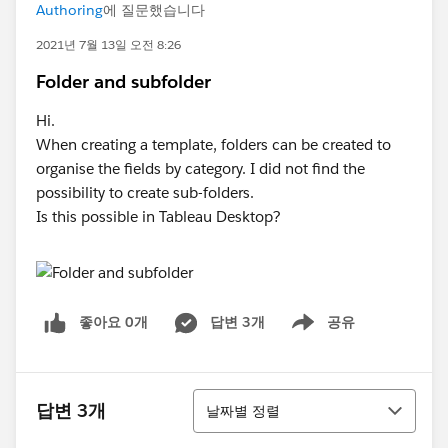
Authoring
에 질문했습니다
2021년 7월 13일 오전 8:26
Folder and subfolder
Hi.
When creating a template, folders can be created to
organise the fields by category. I did not find the
possibility to create sub-folders.
Is this possible in Tableau Desktop?
좋아요 0개
답변 3개
공유
Show menu
정렬
답변 3개
날짜별 정렬