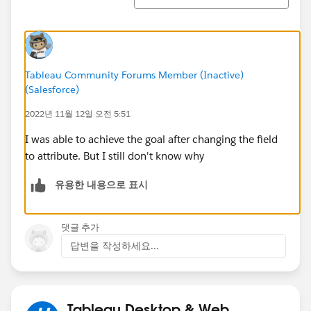
Tableau Community Forums Member (Inactive)
(Salesforce)
2022년 11월 12일 오전 5:51
I was able to achieve the goal after changing the field
to attribute. But I still don't know why
유용한 내용으로 표시
댓글 추가
답변을 작성하세요...
Tableau Desktop & Web