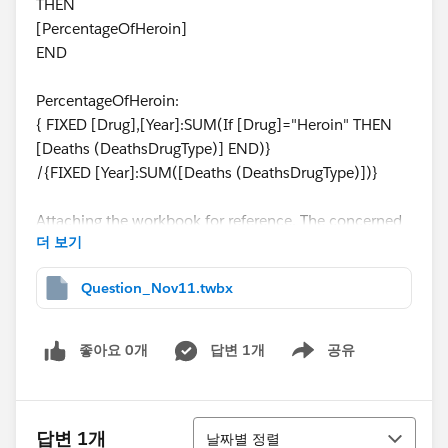
THEN
[PercentageOfHeroin]
END
PercentageOfHeroin:
{ FIXED [Drug],[Year]:SUM(If [Drug]="Heroin" THEN
[Deaths (DeathsDrugType)] END)}
/{FIXED [Year]:SUM([Deaths (DeathsDrugType)])}
Attaching the workbook for reference. The concerned
더 보기
sheet is "Question"
Thanks In advance for your time and help.
Question_Nov11.twbx
좋아요 0개
답변 1개
공유
Show menu
정렬
답변 1개
날짜별 정렬