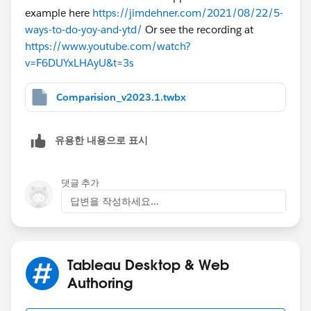
example here
https://jimdehner.com/2021/08/22/5-
ways-to-do-yoy-and-ytd/
Or see the recording at
https://www.youtube.com/watch?
v=F6DUYxLHAyU&t=3s
Comparision_v2023.1.twbx
유용한 내용으로 표시
댓글 추가
답변을 작성하세요...
Tableau Desktop & Web
Authoring