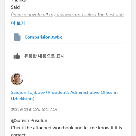
Said
(Please upvote all my answers and select the best one
if you find them helpful)
더 보기
Comparision.twbx
유용한 내용으로 표시
Saidjon Tojiboev (President's Administrative Office in
Uzbekistan)
2023년 11월 15일 오전 7:14
@Suresh Pusuluri​
Check the attached workbook and let me know if it is
correct