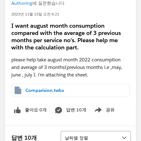
Authoring
에 질문했습니다
2023년 11월 13일 오전 6:21
I want august month consumption
compared with the average of 3 previous
months per service no's. Please help me
with the calculation part.
please help take august month 2022 consumption
and average of 3 months(previous months i.e ,may,
june , july ). i'm attaching the sheet.
Comparision.twbx
좋아요 0개
답변 10개
공유
Show menu
정렬
답변 10개
날짜별 정렬