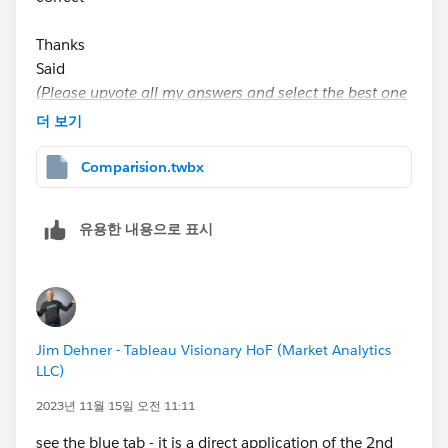
Thanks
Said
(Please upvote all my answers and select the best one
if you find them helpful)
더 보기
Comparision.twbx
유용한 내용으로 표시
Jim Dehner - Tableau Visionary HoF (Market Analytics
LLC)
2023년 11월 15일 오전 11:11
see the blue tab - it is a direct application of the 2nd