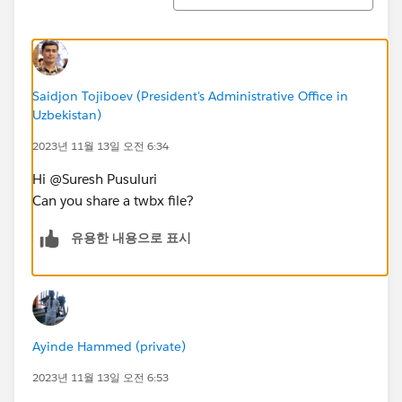
Saidjon Tojiboev (President's Administrative Office in
Uzbekistan)
2023년 11월 13일 오전 6:34
Hi @Suresh Pusuluri​
Can you share a twbx file?
유용한 내용으로 표시
Ayinde Hammed (private)
2023년 11월 13일 오전 6:53