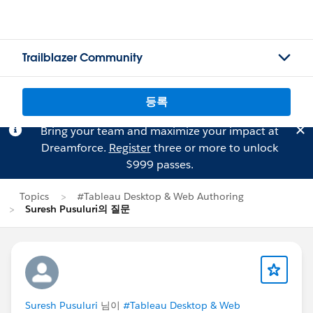
Trailblazer Community
등록
Bring your team and maximize your impact at
Dreamforce.
Register
three or more to unlock
$999 passes.
Topics
#Tableau Desktop & Web Authoring
Suresh Pusuluri의 질문
Suresh Pusuluri
님이
#Tableau Desktop & Web