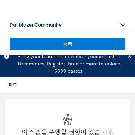
Trailblazer Community
등록
Bring your team and maximize your impact at
Dreamforce.
Register
three or more to unlock
$999 passes.
피드
이 작업을 수행할 권한이 없습니다.