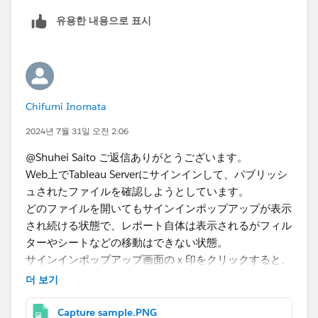
高いと思いました。ありがとうございました！
유용한 내용으로 표시
Chifumi Inomata
2024년 7월 31일 오전 2:06
@Shuhei Saito ご返信ありがとうございます。
Web上でTableau Serverにサインインして、パブリッシ
ュされたファイルを確認しようとしています。
どのファイルを開いてもサインインポップアップが表示
され続ける状態で、レポート自体は表示されるがフィル
ターやシートなどの移動はできない状態。
サインインポップアップ画面のｘ印をクリックすると、
画面が真っ白になってしまいます。
더 보기
Capture sample.PNG