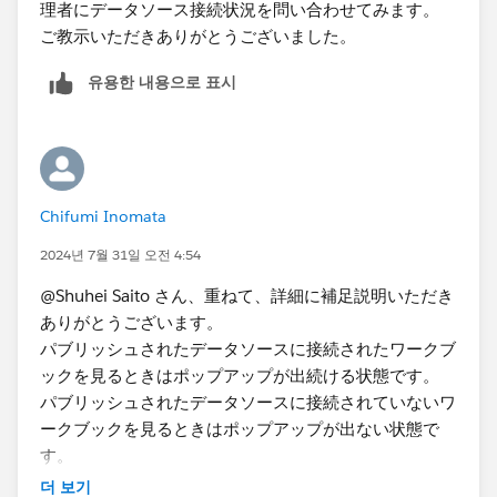
理者にデータソース接続状況を問い合わせてみます。
ご教示いただきありがとうございました。
유용한 내용으로 표시
Chifumi Inomata
2024년 7월 31일 오전 4:54
@Shuhei Saito さん、重ねて、詳細に補足説明いただき
ありがとうございます。
パブリッシュされたデータソースに接続されたワークブ
ックを見るときはポップアップが出続ける状態です。
パブリッシュされたデータソースに接続されていないワ
ークブックを見るときはポップアップが出ない状態で
す。
補足いただいた説明でデータソース側の問題の可能性が
더 보기