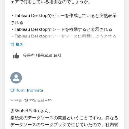
ェアで何をしている場面なのでしょうか。
・Tableau Desktopでビューを作成していると突然表示
される
・Tableau Desktopでシートを移動すると表示される
・Tableau Desktopでデータソースに移動しようとする
と表示される
더 보기
・Tableau DesktopでTableau Serverにパブリッシュし
유용한 내용으로 표시
ようとすると表示される
・Tableau ServerでWeb編集をしていると突然表示され
る
・Tableau Serverでプロジェクトやリソースをブラウジ
ングしていると突然表示される
Chifumi Inomata
・Tableau Serverでパーミッションを設定しようとする
と表示される
2024년 7월 31일 오전 4:05
など、状況を詳しく書いていただければと思います。
@Shuhei Saito さん、
接続先のデータソースの問題ということですね。異なる
データソースのワークブックで生じていたので、社内管