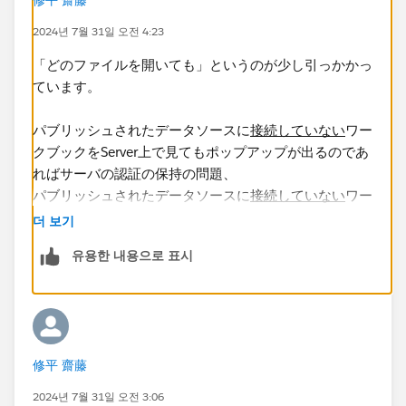
2024년 7월 31일 오전 4:23
「どのファイルを開いても」というのが少し引っかかっ
ています。
パブリッシュされたデータソースに
接続していない
ワー
クブックをServer上で見てもポップアップが出るのであ
ればサーバの認証の保持の問題、
パブリッシュされたデータソースに
接続していない
ワー
クブックを見るときはポップアップが出ないというので
더 보기
あればデータソース側の問題である可能性が高いと思い
유용한 내용으로 표시
ます。
試しにサンプル-スーパーストアで適当なワークブック
を作ってパブリッシュし、それをブラウザでServerにサ
インインして閲覧してみると分かるかと思います。
修平 齋藤
2024년 7월 31일 오전 3:06