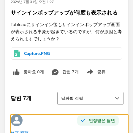
2024년 7월 31일 오전 1:27
サインインポップアップが何度も表示される
Tableauにサインイン後もサインインポップアップ画面
が表示される事象が起きているのですが、何が原因と考
えられますでしょうか？
Capture.PNG
좋아요 0개
답변 7개
공유
Show menu
정렬
답변 7개
날짜별 정렬
인정받은 답변
修平 齋藤