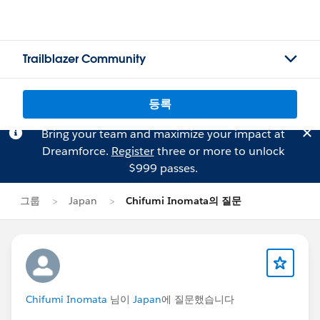
Trailblazer Community
등록
Bring your team and maximize your impact at
Dreamforce.
Register
three or more to unlock
$999 passes.
그룹
Japan
Chifumi Inomata의 질문
Chifumi Inomata
님이
Japan
에 질문했습니다