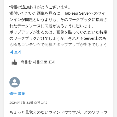
情報の追加ありがとうございます。
添付いただいた画像を見るに、Tableau Serverへのサイ
ンインが問題というよりも、そのワークブックに接続さ
れたデータソースに問題があるように思います。
ポップアップが出るのは、画像を貼っていただいた特定
のワークブックだけでしょうか、それともServer上のあ
らゆるコンテンツで同様のポップアップが出るでしょう
か？
더 보기
유용한 내용으로 표시
修平 齋藤
2024년 7월 31일 오전 1:42
ちょっと見覚えのないウィンドウですが、どのソフトウ